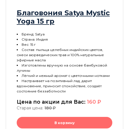
Благовония Satya Mystic
Yoga 15 гр
Бренд: Satya
Страна: Индия
Вес: 15 г
Состав: пыльца целебных индийских цветов,
смеси аюрведических трав и 100% натуральные
эфирные масла
Изготовлены вручную на основе бамбуковой
лучины
Лёгкий и нежный аромат с цветочными нотками
Настраивает на позитивный лад, дарит
вдохновение, приносит спокойствие, создаёт
состояние беззаботности
Цена по акции для Вас:
160
P
Старая цена:
180
P
В корзину