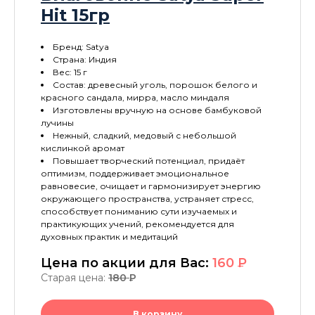
Hit 15гр
Бренд: Satya
Страна: Индия
Вес: 15 г
Состав: древесный уголь, порошок белого и
красного сандала, мирра, масло миндаля
Изготовлены вручную на основе бамбуковой
лучины
Нежный, сладкий, медовый с небольшой
кислинкой аромат
Повышает творческий потенциал, придаёт
оптимизм, поддерживает эмоциональное
равновесие, очищает и гармонизирует энергию
окружающего пространства, устраняет стресс,
способствует пониманию сути изучаемых и
практикующих учений, рекомендуется для
духовных практик и медитаций
Цена по акции для Вас:
160
P
Старая цена:
180
P
В корзину