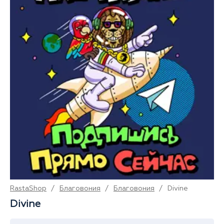
RastaShop
/
Благовония
/
Благовония
/
Divine
Divine