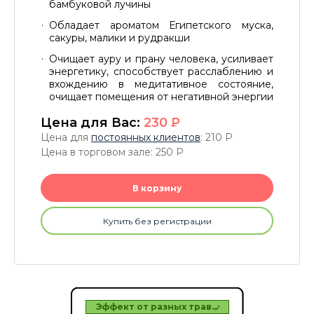
бамбуковой лучины
Обладает ароматом Египетского муска,
сакуры, малики и рудракши
Очищает ауру и прану человека, усиливает
энергетику, способствует расслаблению и
вхождению в медитативное состояние,
очищает помещения от негативной энергии
Цена для Вас:
230
P
Цена для
постоянных клиентов
: 210
P
Цена в торговом зале: 250
P
В корзину
Купить без регистрации
зеров
Эффект от разных трав…
Топ 