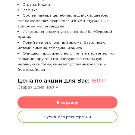
Страна: Индия
Вес: 15 г
Состав: пыльца целебных индийских цветов,
смеси аюрведических трав и 100% натуральные
эфирные масла сандала
Изготовлены вручную на основе бамбуковой
лучины
Яркий и многогранный аромат базилика с
нотами лимона, гвоздики и аниса
Очищают пространство от негативной энергии,
гармонизируют и тонизируют центральную
нервную систему, снижает уровень тревоги и
беспокойства
Цена по акции для Вас:
160
P
Старая цена:
180
P
В корзину
Купить без регистрации