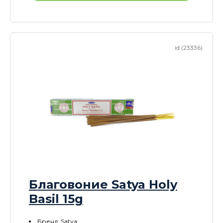
id (23336)
Благовоние Satya Holy
Basil 15g
Бренд: Satya