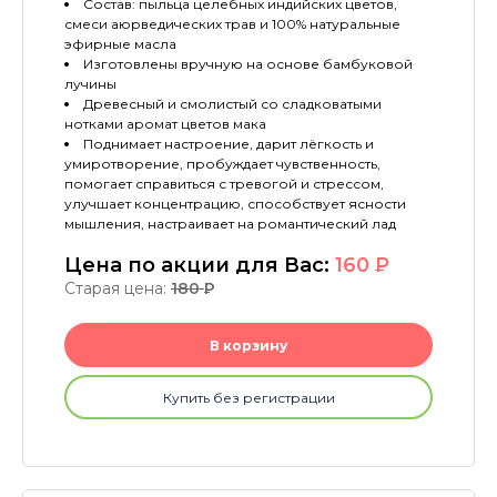
Состав: пыльца целебных индийских цветов,
смеси аюрведических трав и 100% натуральные
эфирные масла
Изготовлены вручную на основе бамбуковой
лучины
Древесный и смолистый со сладковатыми
нотками аромат цветов мака
Поднимает настроение, дарит лёгкость и
умиротворение, пробуждает чувственность,
помогает справиться с тревогой и стрессом,
улучшает концентрацию, способствует ясности
мышления, настраивает на романтический лад
Цена по акции для Вас:
160
P
Старая цена:
180
P
В корзину
Купить без регистрации