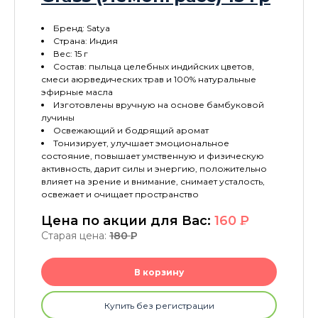
Бренд: Satya
Страна: Индия
Вес: 15 г
Состав: пыльца целебных индийских цветов,
смеси аюрведических трав и 100% натуральные
эфирные масла
Изготовлены вручную на основе бамбуковой
лучины
Освежающий и бодрящий аромат
Тонизирует, улучшает эмоциональное
состояние, повышает умственную и физическую
активность, дарит силы и энергию, положительно
влияет на зрение и внимание, снимает усталость,
освежает и очищает пространство
Цена по акции для Вас:
160
P
Старая цена:
180
P
В корзину
Купить без регистрации