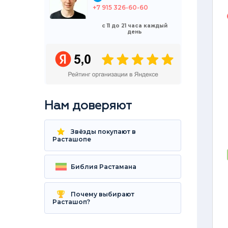
недели
+7 915 326-60-60
-12%
с 11 до 21 часа каждый
день
Нам доверяют
Вапорайзер VapHit X
Звёзды покупают в
Расташопе
отзывы 5шт.
Библия Растамана
8990
P
10200
P
Почему выбирают
Расташоп?
В корзину