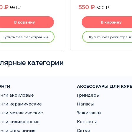
30
P
550
P
550
P
600
P
В корзину
В корзину
Купить без регистрации
Купить без регистрац
лярные категории
ОНГИ
АКСЕССУАРЫ ДЛЯ КУР
нги акриловые
Гриндеры
нги керамические
Напасы
нги металлические
Зажигалки
нги силиконовые
Конфеты
нги стеклянные
Сетки