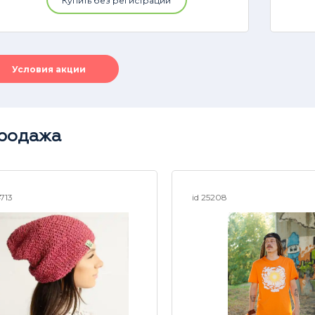
Купить без регистрации
Условия акции
родажа
4713
id 25208