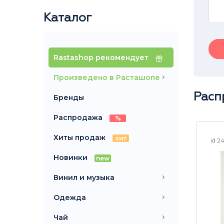
Купить без регистрации
Каталог
Rastashop рекомендует
Произведено в Расташопе
Расп
Бренды
Распродажа
%
Хиты продаж
хит
id 2
Новинки
new
Винил и музыка
Одежда
Чай