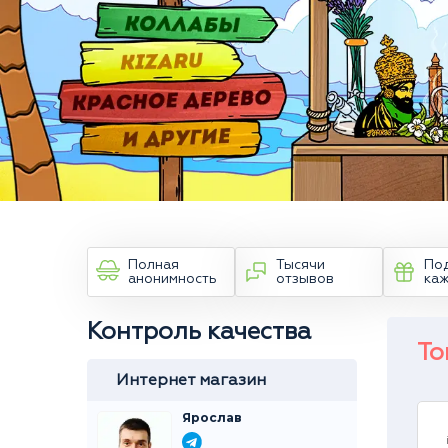
Полная
Тысячи
По
анонимность
отзывов
ка
Контроль качества
То
Интернет магазин
Ярослав
Товар
id 26044