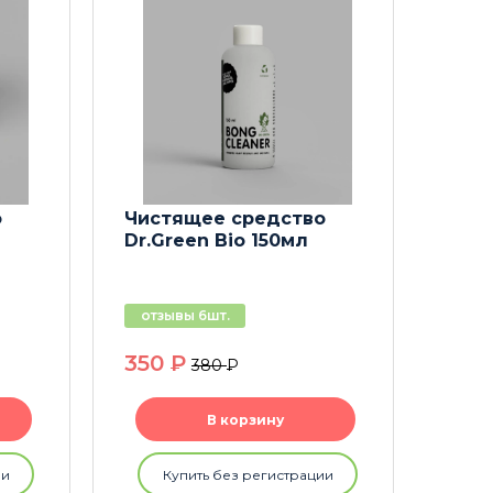
о
Чистящее средство
Грин
Dr.Green Bio 150мл
Gre
отзывы 6шт.
отз
350
P
99
380
P
В корзину
ии
Купить без регистрации