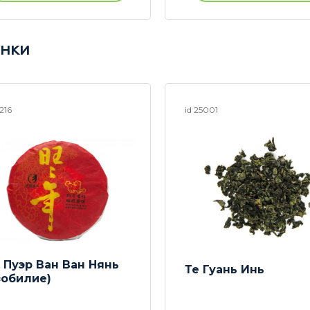
нки
5216
id 25001
 Пуэр Ван Ван Нянь
Те Гуань Инь
зобилие)