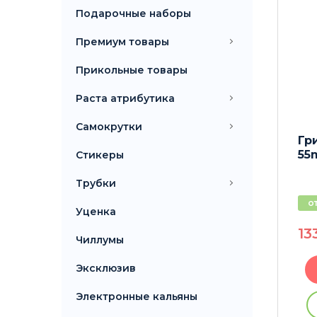
-37%
Подарочные наборы
Премиум товары
Прикольные товары
Раста атрибутика
Самокрутки
p
Гр
Гриндер Dr Green 62mm
55
Стикеры
Трубки
отзывы 7шт.
о
Уценка
1750
P
13
1800
P
Чиллумы
Эксклюзив
В корзину
Электронные кальяны
ации
Купить без регистрации