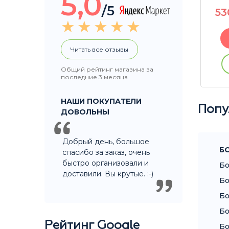
5,0
/5
1250
P
5
1300
P
В корзину
Читать все отзывы
ации
Купить без регистрации
Общий рейтинг магазина за
последние 3 месяца
НАШИ ПОКУПАТЕЛИ
Попу
ДОВОЛЬНЫ
Добрый день, большое
Б
спасибо за заказ, очень
быстро организовали и
Бо
доставили. Вы крутые. :-)
Бо
Бо
Бо
Рейтинг Google
Бо