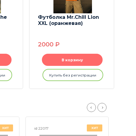
The
Футболка Mr.Chill Lion
XXL (оранжевая)
2000
P
В корзину
ции
Купить без регистрации
хит
хит
id 22017
id 228