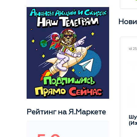
Нови
id 25007
id 2
Рейтинг на Я.Маркете
Шу
Шу пуэр в бамбуке
(И