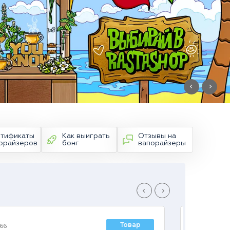
тификаты
Как выиграть
Отзывы на
орайзеров
бонг
вапорайзеры
Товар
366
id 26044