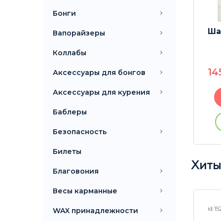
Бонги
Ша
Вапорайзеры
Коллабы
14
Аксессуары для бонгов
Аксессуары для курения
Баблеры
Безопасность
Билеты
Хиты
Благовония
Весы карманные
хит
хит
id 24662
id 1
WAX принадлежности