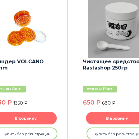
индер VOLCANO
Чистящее средств
mm
Rastashop 250гр
тзывы 8шт.
отзывы 13шт.
30
P
650
P
1350
P
680
P
В корзину
В корзину
Купить без регистрации
Купить без регистрац