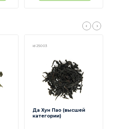
id 25003
id 250
Да Хун Пао (высшей
Пуэр
категории)
(пре