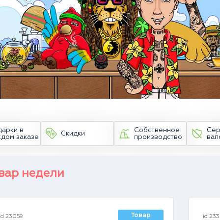
дарки в
Собственное
Сер
Скидки
ждом заказе
производство
вап
вар недели
Товар
id 23059
id 23