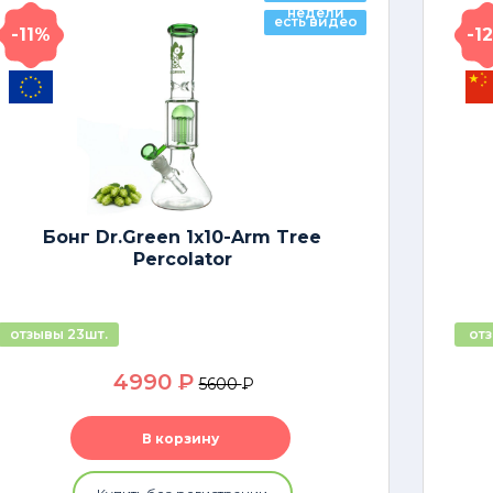
недели
есть видео
-11%
-1
Бонг Dr.Green 1x10-Arm Tree
Percolator
отзывы 23шт.
отз
4990
P
5600
P
В корзину