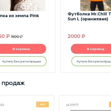
Футболка Mr.Chill 
пка из хемпа Pink
Sun L (оранжевая)
50
P
2000
P
1500
P
В корзину
В корзину
Купить без регистрации
Купить без регистра
 продаж
хит
5262
id 20977