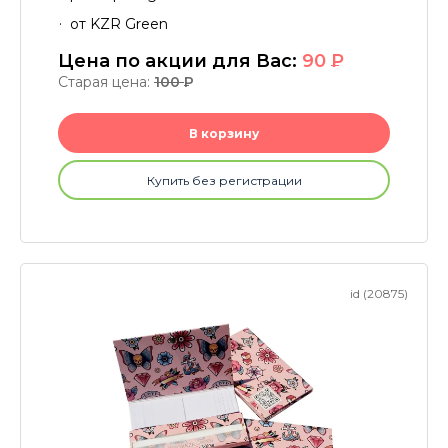
от KZR Green
Цена по акции для Вас:
90
P
Старая цена:
100
P
В корзину
Купить без регистрации
id (20875)