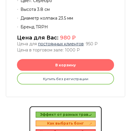
Цвет: Серебро
Высота 3.8 см
Диаметр колпака 23.5 мм
Бренд TRPH
Цена для Вас:
980
P
Цена для
постоянных клиентов
: 950
P
Цена в торговом зале: 1000
P
В корзину
Купить без регистрации
зеров
Эффект от разных трав…
Топ 
в
Как выбрать бонг