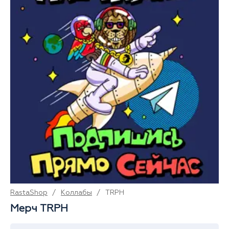
RastaShop
/
Коллабы
/
TRPH
Мерч TRPH