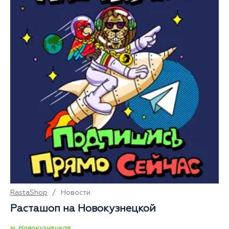
RastaShop
/
Новости
Расташоп на Новокузнецкой
м. Новокузнецкая