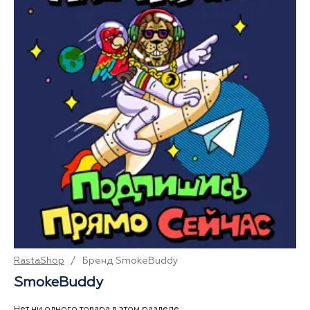
RastaShop
/
Бренд SmokeBuddy
SmokeBuddy
Нет ни одного товара в этом разделе.