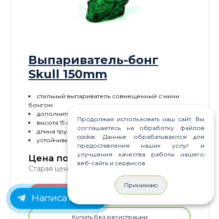
Выпариватель-бонг
Skull 150mm
стильный выпариватель совмещенный с мини
бонгом
дополнительное охлаждение пара
Продолжая использовать наш сайт, Вы
высота 15 см
соглашаетесь на обработку файлов
длина трубки 9 см
cookie. Данные обрабатываются для
устойчивый
предоставления наших услуг и
улучшения качества работы нашего
Цена по акции для Вас:
890
P
веб-сайта и сервисов.
Старая цена:
950
P
Принимаю
В корзину
Написать нам
Купить без регистрации