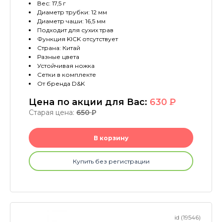
Вес: 17,5 г
Диаметр трубки: 12 мм
Диаметр чаши: 16,5 мм
Подходит для сухих трав
Функция KICK отсутствует
Страна: Китай
Разные цвета
Устойчивая ножка
Сетки в комплекте
От бренда D&K
Цена по акции для Вас:
630
P
Старая цена:
650
P
В корзину
Купить без регистрации
id (19546)