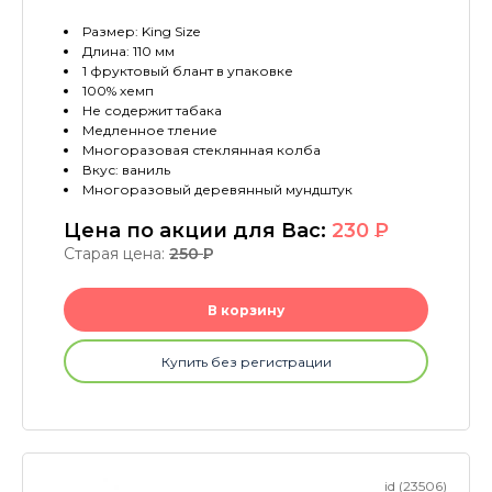
Размер: King Size
Длина: 110 мм
1 фруктовый блант в упаковке
100% хемп
Не содержит табака
Медленное тление
Многоразовая стеклянная колба
Вкус: ваниль
Многоразовый деревянный мундштук
Цена по акции для Вас:
230
P
Старая цена:
250
P
В корзину
Купить без регистрации
id (23506)