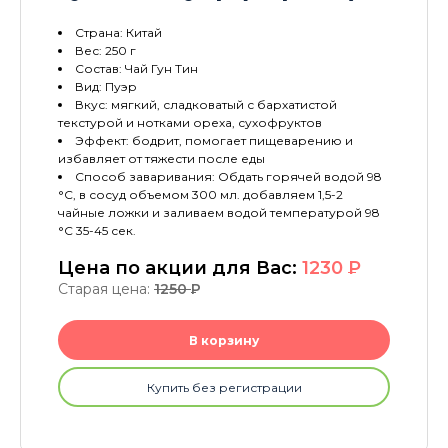
Страна: Китай
Вес: 250 г
Состав: Чай Гун Тин
Вид: Пуэр
Вкус: мягкий, сладковатый с бархатистой
текстурой и нотками ореха, сухофруктов
Эффект: бодрит, помогает пищеварению и
избавляет от тяжести после еды
Способ заваривания: Обдать горячей водой 98
°C, в сосуд объемом 300 мл. добавляем 1,5-2
чайные ложки и заливаем водой температурой 98
°C 35-45 сек.
Цена по акции для Вас:
1230
P
Старая цена:
1250
P
В корзину
Купить без регистрации