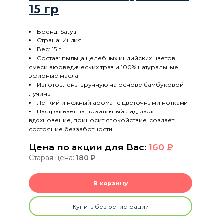
15 гр
Бренд: Satya
Страна: Индия
Вес: 15 г
Состав: пыльца целебных индийских цветов,
смеси аюрведических трав и 100% натуральные
эфирные масла
Изготовлены вручную на основе бамбуковой
лучины
Лёгкий и нежный аромат с цветочными нотками
Настраивает на позитивный лад, дарит
вдохновение, приносит спокойствие, создаёт
состояние беззаботности
Цена по акции для Вас:
160
P
Старая цена:
180
P
В корзину
Купить без регистрации