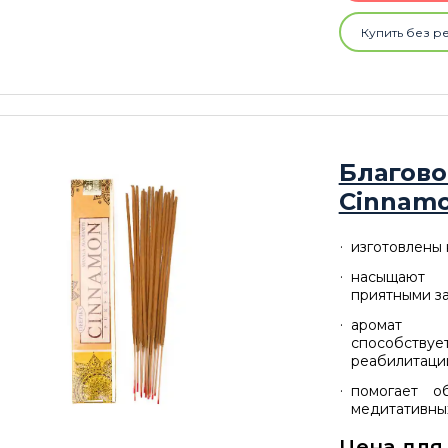
Купить без р
Благово
Cinnam
изготовлены
насыщают 
приятными з
аромат в
способствуе
реабилитаци
помогает о
медитативны
Цена для