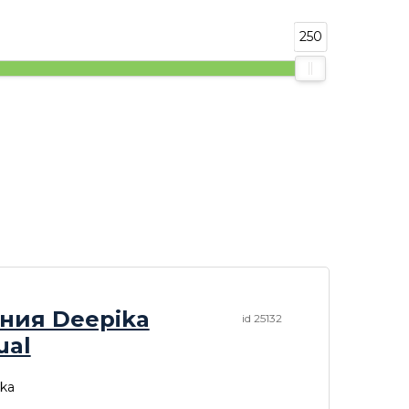
250
ния Deepika
id 25132
ual
ka