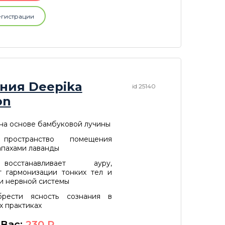
егистрации
ния Deepika
id 25140
on
 на основе бамбуковой лучины
пространство помещения
апахами лаванды
осстанавливает ауру,
т гармонизации тонких тел и
и нервной системы
брести ясность сознания в
х практиках
 Вас:
230
P