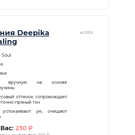
ния Deepika
id 25135
aling
 Soul
ия
овке
ены вручную на основе
лучины
усовый оттенок сопровождает
еточно-пряный тон
, успокаивают ум, очищают
о
 Вас:
230
P