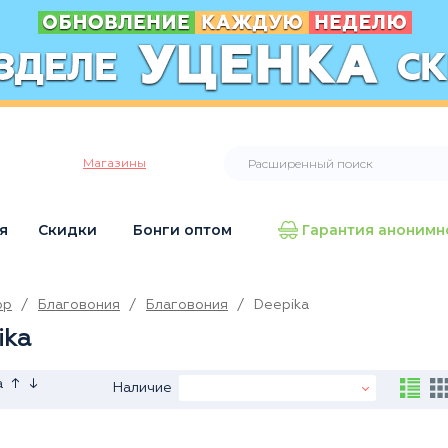
Магазины
я
Скидки
Бонги оптом
Гарантия анонимн
op
/
Благовония
/
Благовония
/
Deepika
ika
↑
↓
а
Наличие