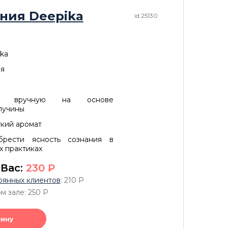
ния Deepika
id 25130
ka
ия
ены вручную на основе
лучины
гкий аромат
брести ясность сознания в
х практиках
 Вас:
230
P
оянных клиентов
: 210
P
м зале: 250
P
зину