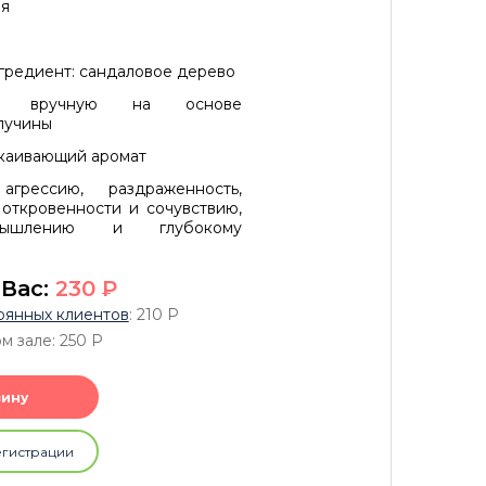
ия
гредиент: сандаловое дерево
ены вручную на основе
лучины
окаивающий аромат
агрессию, раздраженность,
 откровенности и сочувствию,
ышлению и глубокому
 Вас:
230
P
оянных клиентов
: 210
P
м зале: 250
P
зину
егистрации