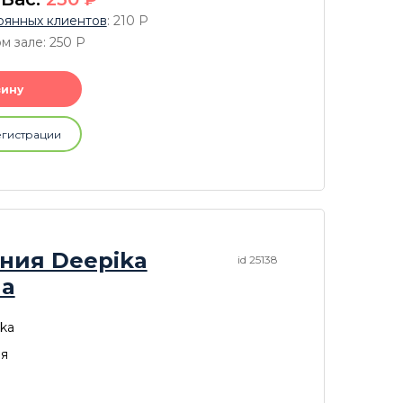
оянных клиентов
: 210
P
м зале: 250
P
зину
егистрации
ния Deepika
id 25138
la
ka
ия