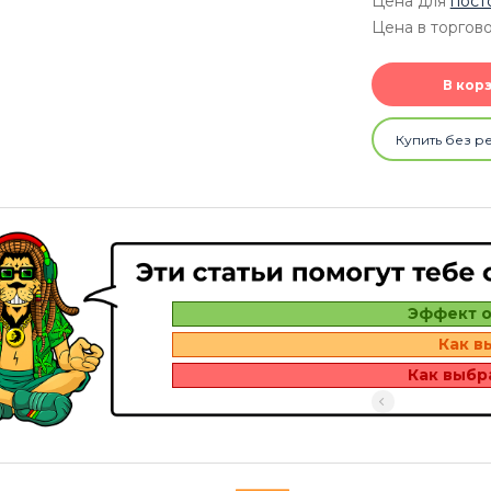
Цена для
пост
Цена в торгово
В кор
Купить без р
Эффект о
Как в
Как выбр