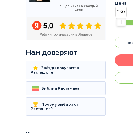
Цена
с 11 до 21 часа каждый
день
230
Пока
Нам доверяют
Звёзды покупают в
Расташопе
Библия Растамана
Почему выбирают
Расташоп?