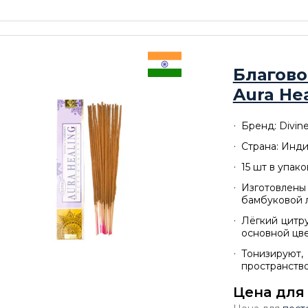
Благово
Aura He
Бренд: Divine
Страна: Инд
15 шт в упак
Изготовл
бамбуковой 
Лёгкий цитр
основной цв
Тонизируют
пространств
Цена для