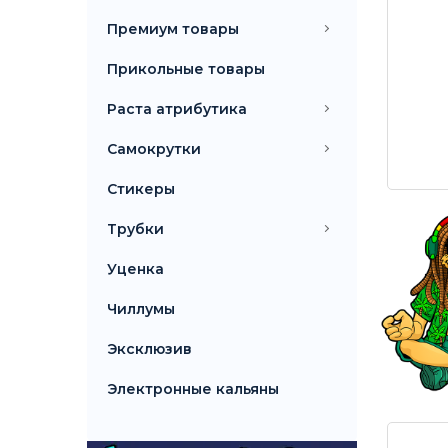
Премиум товары
Прикольные товары
Раста атрибутика
Самокрутки
Стикеры
Трубки
Уценка
Топ 10 вапорайзеров
Чиллумы
Топ 10 бонгов
Эксклюзив
Электронные кальяны