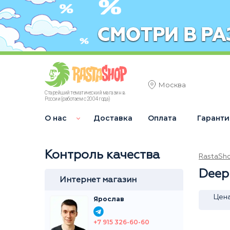
Москва
Старейший тематический магазин в
России (работаем с 2004 года)
О нас
Доставка
Оплата
Гаранти
Контроль качества
RastaSh
Deep
Интернет магазин
Цен
Ярослав
+7 915 326-60-60