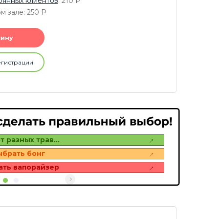
оянных клиентов
: 210
P
м зале: 250
P
зину
егистрации
т разных трав…
ыбрать бонг
ать вапорайзер