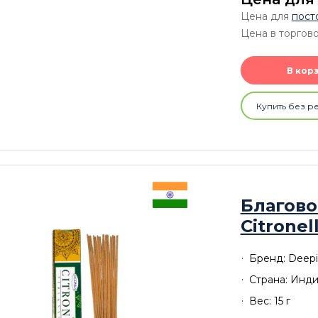
Цена для
пост
Цена в торгово
В кор
Купить без р
Благово
Citronel
Бренд: Deepi
Страна: Инд
Вес: 15 г