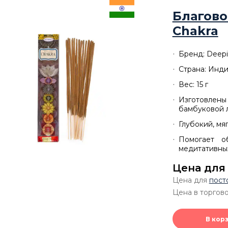
Благово
Chakra
Бренд: Deepi
Страна: Инд
Вес: 15 г
Изготовл
бамбуковой 
Глубокий, мя
Помогает о
медитативны
Цена для
Цена для
пост
Цена в торгово
В кор