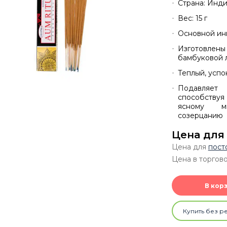
Страна: Инд
Вес: 15 г
Основной ин
Изготовл
бамбуковой 
Теплый, усп
Подавляет 
способствуя
ясному м
созерцанию
Цена для
Цена для
пост
Цена в торгово
В кор
Купить без р