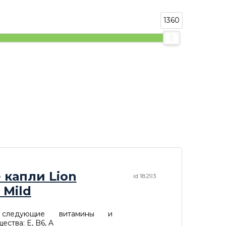
1360
 капли Lion
id 18293
 Mild
 следующие витамины и
ества: E, B6, A