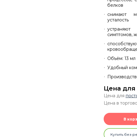
белков
снимают м
усталость
устраняют 
симптомов, ж
способству
кровообраще
Объём: 13 мл
Удобный ком
Производств
Цена для
Цена для
пост
Цена в торгово
В кор
Купить без р