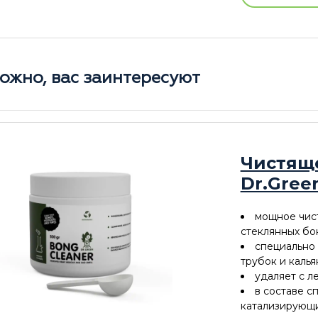
ожно, вас заинтересуют
Чистящ
Dr.Gree
мощное чис
стеклянных бо
специально 
трубок и калья
удаляет с л
в составе с
катализирующ