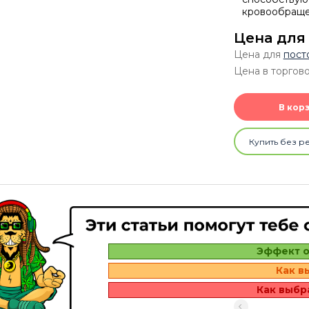
кровообраще
Цена для
Цена для
пост
Цена в торгово
В кор
Купить без р
Эффект о
Как в
Как выбр