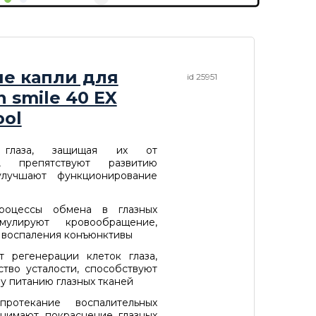
е капли для
id 25951
n smile 40 EX
ool
 глаза, защищая их от
я, препятствуют развитию
 улучшают функционирование
роцессы обмена в глазных
имулируют кровообращение,
 воспаления конъюнктивы
т регенерации клеток глаза,
ство усталости, способствуют
у питанию глазных тканей
протекание воспалительных
снимают покраснение глазных