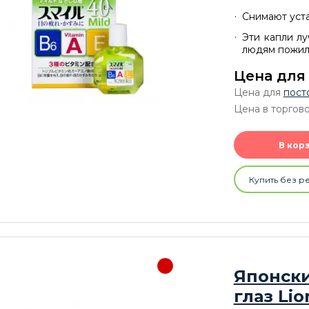
Снимают уста
Эти капли л
людям пожило
Цена для
Цена для
пост
Цена в торгово
В кор
Купить без р
Японски
глаз Lio