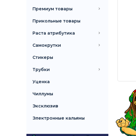
Премиум товары
Прикольные товары
Раста атрибутика
Самокрутки
Стикеры
Трубки
Уценка
Чиллумы
Эксклюзив
Топ 10 вапорайзеров
Электронные кальяны
Топ 10 бонгов