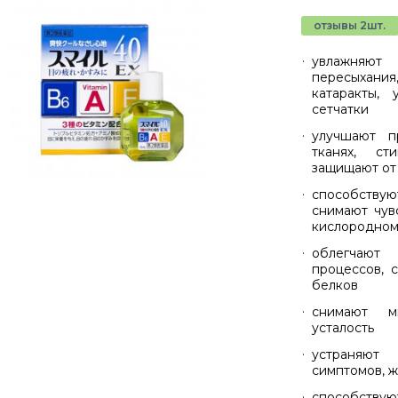
отзывы 2шт.
увлажняют
пересыхани
катаракты,
сетчатки
улучшают п
тканях, ст
защищают от
способствую
снимают чув
кислородном
облегчают 
процессов, 
белков
снимают м
усталость
устраняют 
симптомов, ж
способству