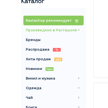
Каталог
Rastashop рекомендует
Произведено в Расташопе
Бренды
Распродажа
%
Хиты продаж
хит
Новинки
new
Винил и музыка
Одежда
Чай
Бонги