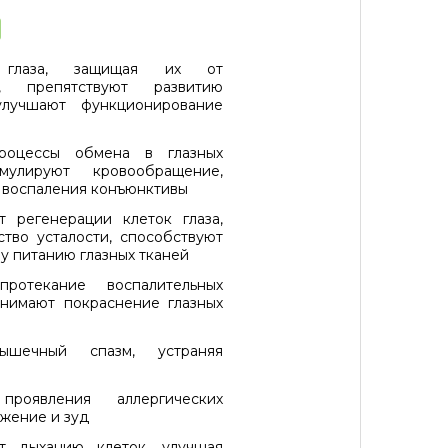
 глаза, защищая их от
я, препятствуют развитию
 улучшают функционирование
роцессы обмена в глазных
имулируют кровообращение,
 воспаления конъюнктивы
т регенерации клеток глаза,
ство усталости, способствуют
у питанию глазных тканей
протекание воспалительных
снимают покраснение глазных
ышечный спазм, устраняя
проявления аллергических
жение и зуд
ют дыханию клеток, улучшая