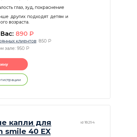
лость глаз, зуд, покраснение
учше других подходят детям и
го возраста.
 Вас:
890
P
оянных клиентов
: 850
P
м зале: 950
P
зину
егистрации
е капли для
id 18294
n smile 40 EX