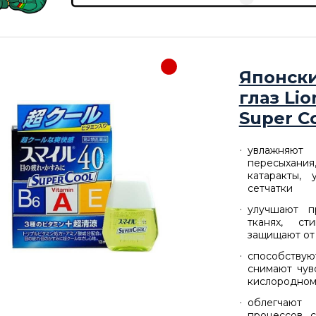
Японски
глаз Lio
Super C
увлажняют
пересыхани
катаракты,
сетчатки
улучшают п
тканях, ст
защищают от
способствую
снимают чув
кислородном
облегчают 
процессов, 