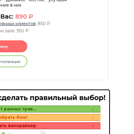
ние в них
 Вас:
890
P
оянных клиентов
: 850
P
м зале: 950
P
зину
егистрации
т разных трав…
ыбрать бонг
ать вапорайзер