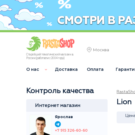
Москва
Старейший тематический магазин в
России (работаем с 2004 года)
О нас
Доставка
Оплата
Гаранти
Контроль качества
RastaSh
Lion
Интернет магазин
Цен
Ярослав
+7 915 326-60-60