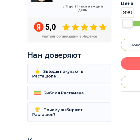
Цена
с 11 до 21 часа каждый
день
890
Пока
Нам доверяют
Звёзды покупают в
Расташопе
Библия Растамана
Почему выбирают
Расташоп?