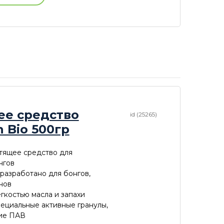
ее средство
id (25265)
n Bio 500гр
тящее средство для
нгов
разработано для бонгов,
нов
егкостью масла и запахи
пециальные активные гранулы,
ие ПАВ