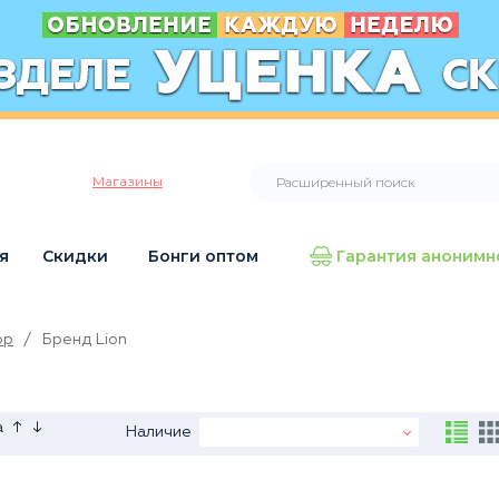
Магазины
я
Скидки
Бонги оптом
Гарантия анонимн
op
/
Бренд Lion
↑
↓
а
Наличие