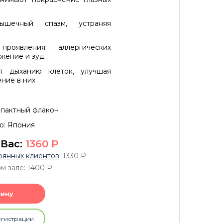
ышечный спазм, устраняя
проявления аллергических
жение и зуд
ют дыханию клеток, улучшая
ние в них
пактный флакон
о: Япония
 Вас:
1360
P
оянных клиентов
: 1330
P
м зале: 1400
P
зину
егистрации