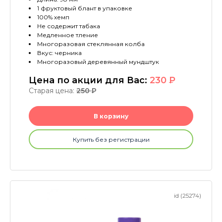
1 фруктовый блант в упаковке
100% хемп
Не содержит табака
Медленное тление
Многоразовая стеклянная колба
Вкус: черника
Многоразовый деревянный мундштук
Цена по акции для Вас:
230
P
Старая цена:
250
P
В корзину
Купить без регистрации
id (25274)