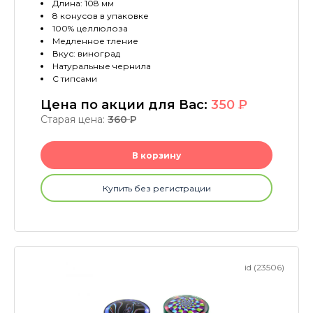
Длина: 108 мм
8 конусов в упаковке
100% целлюлоза
Медленное тление
Вкус: виноград
Натуральные чернила
С типсами
Цена по акции для Вас:
350
P
Старая цена:
360
P
В корзину
Купить без регистрации
id (23506)