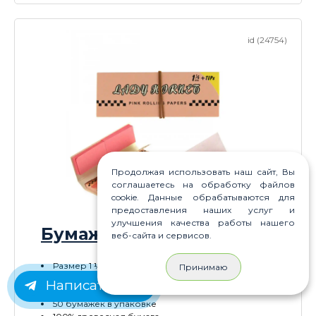
id (24754)
Продолжая использовать наш сайт, Вы
соглашаетесь на обработку файлов
cookie. Данные обрабатываются для
предоставления наших услуг и
улучшения качества работы нашего
Бумажки Lady Hornet
веб-сайта и сервисов.
Размер 1 ¼
Принимаю
Длина 75мм
Написать нам
Ширина 45мм
50 бумажек в упаковке