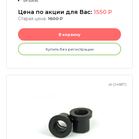
от RAW
Цена по акции для Вас:
1550
P
Старая цена:
1600
P
В корзину
Купить без регистрации
id (24687)