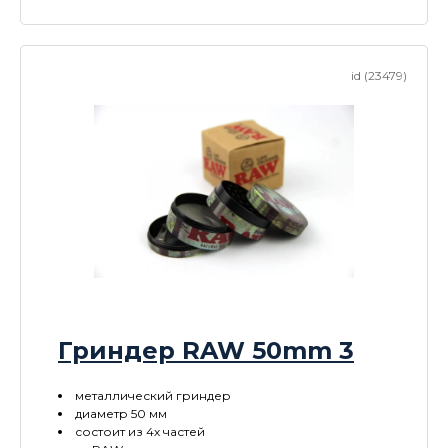
id (23479)
Гриндер RAW 50mm 3
металлический гриндер
диаметр 50 мм
состоит из 4х частей