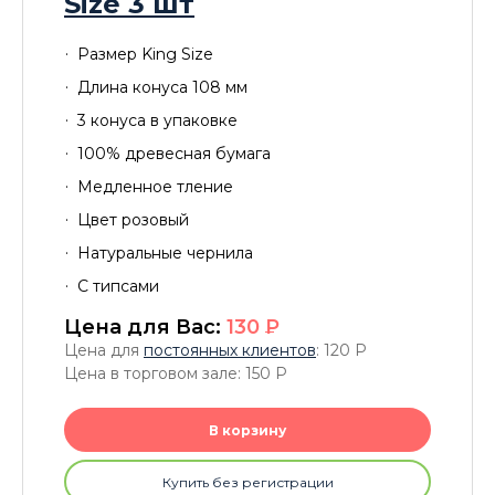
Size 3 шт
Размер King Size
Длина конуса 108 мм
3 конуса в упаковке
100% древесная бумага
Медленное тление
Цвет розовый
Натуральные чернила
С типсами
Цена для Вас:
130
P
Цена для
постоянных клиентов
: 120
P
Цена в торговом зале: 150
P
В корзину
Купить без регистрации