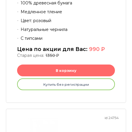
100% древесная бумага
Медленное тление
Цвет: розовый
Натуральные чернила
С типсами
Цена по акции для Вас:
990
P
Старая цена:
1350
P
В корзину
Купить без регистрации
id 24754