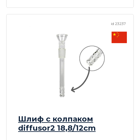
id 23237
Шлиф с колпаком
diffusor2 18,8/12cm