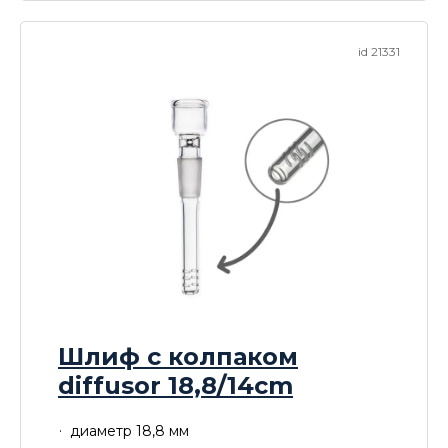
id 21331
Шлиф с колпаком
diffusor 18,8/14cm
диаметр 18,8 мм