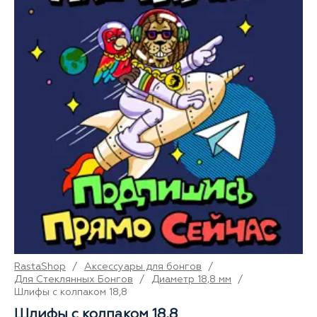
RastaShop
/
Аксессуары для бонгов
/
Для Стеклянных Бонгов
/
Диаметр 18,8 мм
/
Шлифы с колпаком 18,8
Шлифы с колпаком 18,8