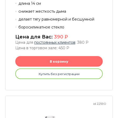
длина 14 см
снижает жесткость дыма
делает тягу равномерной и бесшумной
боросиликатное стекло
Цена для Вас:
390
P
Цена для
постоянных клиентов
: 380
P
Цена в торговом зале: 450
P
В корзину
Купить без регистрации
id 22590