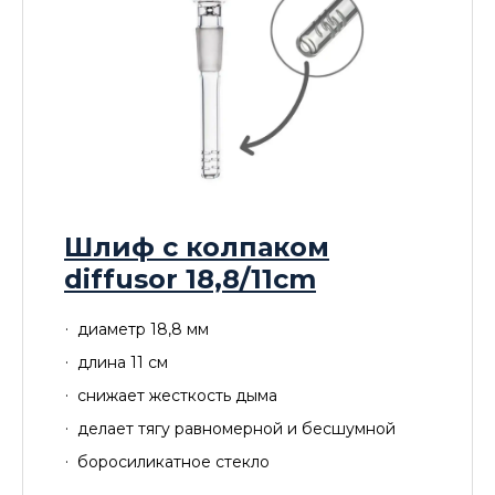
Шлиф с колпаком
diffusor 18,8/11cm
диаметр 18,8 мм
длина 11 см
снижает жесткость дыма
делает тягу равномерной и бесшумной
боросиликатное стекло