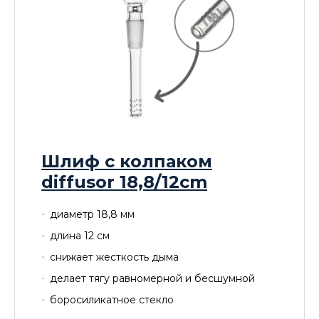
Шлиф с колпаком
diffusor 18,8/12cm
диаметр 18,8 мм
длина 12 см
снижает жесткость дыма
делает тягу равномерной и бесшумной
боросиликатное стекло