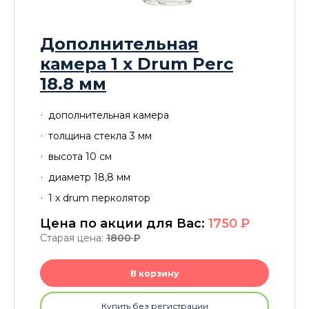
Дополнительная
камера 1 x Drum Perc
18.8 мм
дополнительная камера
толщина стекла 3 мм
высота 10 см
диаметр 18,8 мм
1 x drum перколятор
Цена по акции для Вас:
1750
P
Старая цена:
1800
P
В корзину
Купить без регистрации