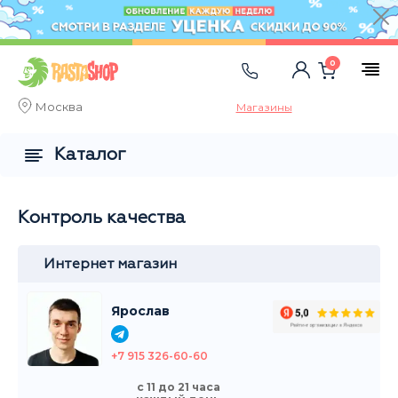
0
Москва
Магазины
Каталог
Контроль качества
Интернет магазин
Ярослав
+7 915 326-60-60
с 11 до 21 часа