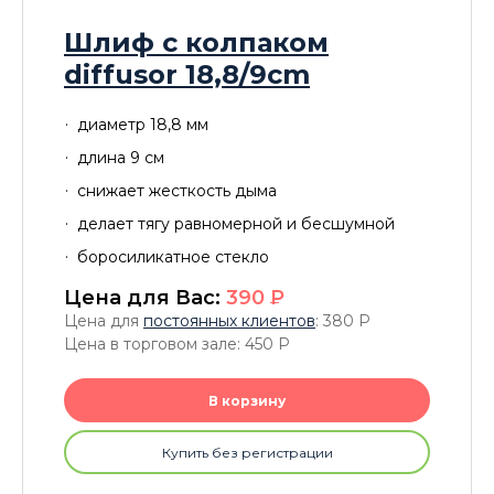
Шлиф с колпаком
diffusor 18,8/9cm
диаметр 18,8 мм
длина 9 см
снижает жесткость дыма
делает тягу равномерной и бесшумной
боросиликатное стекло
Цена для Вас:
390
P
Цена для
постоянных клиентов
: 380
P
Цена в торговом зале: 450
P
В корзину
Купить без регистрации