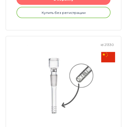
Купить без регистрации
id 21330