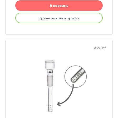
В корзину
Купить без регистрации
id 22587