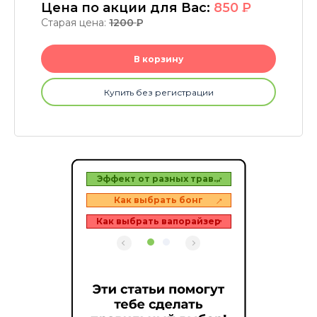
Цена по акции для Вас:
850
P
Старая цена:
1200
P
В корзину
Купить без регистрации
зеров
Эффект от разных трав…
Топ 
в
Как выбрать бонг
Как выбрать вапорайзер