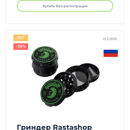
Купить без регистрации
ХИТ
id 22865
-38%
Гриндер Rastashop