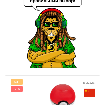
ХИТ
id 22626
-21%