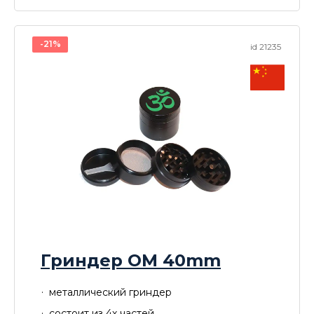
-21%
id 21235
Гриндер OM 40mm
металлический гриндер
состоит из 4х частей