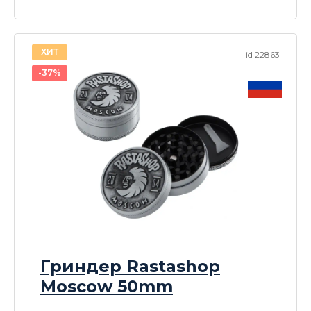
ХИТ
id 22863
-37%
Гриндер Rastashop
Moscow 50mm