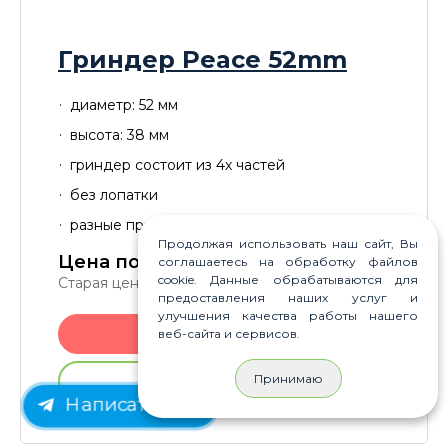
Гриндер Peace 52mm
диаметр: 52 мм
высота: 38 мм
гриндер состоит из 4х частей
без лопатки
разные принты
Продолжая использовать наш сайт, Вы
Цена по акции для Вас:
750
P
соглашаетесь на обработку файлов
cookie. Данные обрабатываются для
Старая цена:
950
P
предоставления наших услуг и
улучшения качества работы нашего
веб-сайта и сервисов.
В корзину
Принимаю
Купить без регистрации
Написать нам