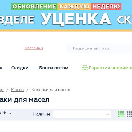
Магазины
я
Скидки
Бонги оптом
Гарантия анонимн
op
/
Масло
/
Колпаки для масел
аки для масел
↑
↓
а
Наличие