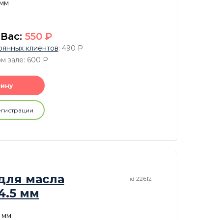
 мм
 Вас:
550
P
оянных клиентов
: 490
P
ом зале: 600
P
зину
егистрации
для масла
id 22612
14.5 мм
5 мм