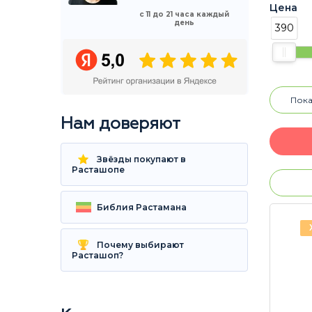
Цена
с 11 до 21 часа каждый
день
390
Пока
Нам доверяют
Звёзды покупают в
Расташопе
Библия Растамана
Почему выбирают
Расташоп?