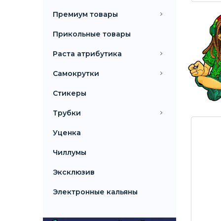
Премиум товары
Прикольные товары
Топ 10 вапорайзеров
Раста атрибутика
Топ 10 бонгов
Самокрутки
Стикеры
Трубки
Уценка
Чиллумы
Эксклюзив
Электронные кальяны