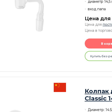
диаметр 14,5
вход папа
Цена для
Цена для
пост
Цена в торгов
В кор
Купить без р
Колпак 
Classic 
Диаметр: 14.