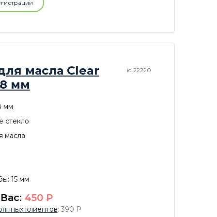
егистрации
для масла Clear
id 22220
.8 мм
8 мм
е стекло
я масла
ы: 15 мм
 Вас:
450
P
оянных клиентов
: 390
P