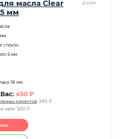
для масла Clear
id 22219
.5 мм
асла
 мм
е стекло
ло 6 мм
ака 18 мм
 Вас:
450
P
оянных клиентов
: 390
P
м зале: 500
P
зину