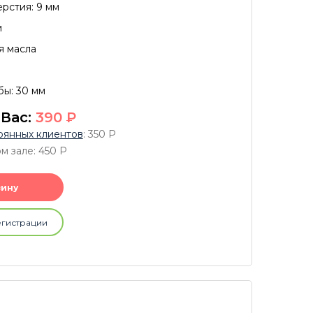
рстия: 9 мм
м
я масла
ы: 30 мм
 Вас:
390
P
оянных клиентов
: 350
P
м зале: 450
P
зину
егистрации