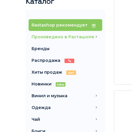
Каталог
Rastashop рекомендует
Произведено в Расташопе
Бренды
Распродажа
%
Хиты продаж
хит
Новинки
new
Винил и музыка
Одежда
Чай
Бонги