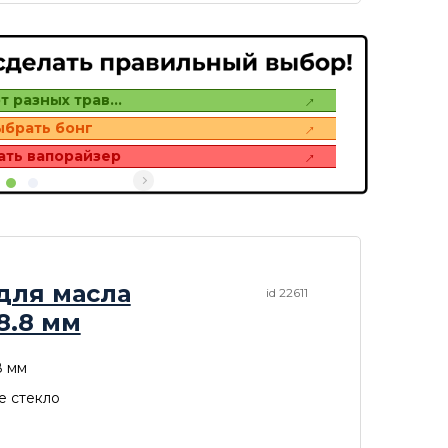
т разных трав…
ыбрать бонг
ать вапорайзер
для масла
id 22611
18.8 мм
8 мм
е стекло