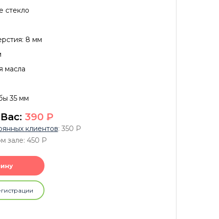
е стекло
рстия: 8 мм
м
я масла
бы 35 мм
 Вас:
390
P
оянных клиентов
: 350
P
м зале: 450
P
зину
егистрации