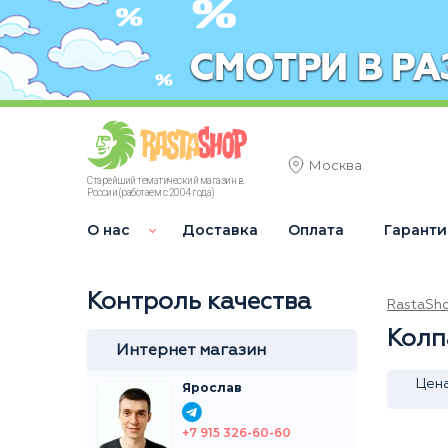
Москва
Старейший тематический магазин в
России (работаем с 2004 года)
О нас
Доставка
Оплата
Гаранти
Контроль качества
RastaSh
Колп
Интернет магазин
Цен
Ярослав
+7 915 326-60-60