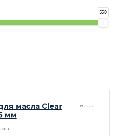
550
для масла Clear
id 22217
5 мм
асла