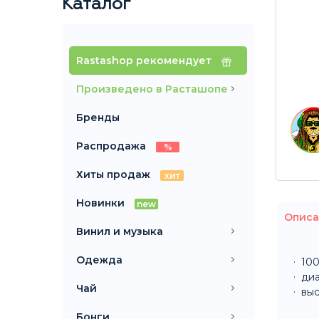
Каталог
Rastashop рекомендует
Произведено в Расташопе
Бренды
Распродажа
%
Хиты продаж
хит
Новинки
new
Описа
Винил и музыка
Одежда
100
диа
Чай
выс
Бонги