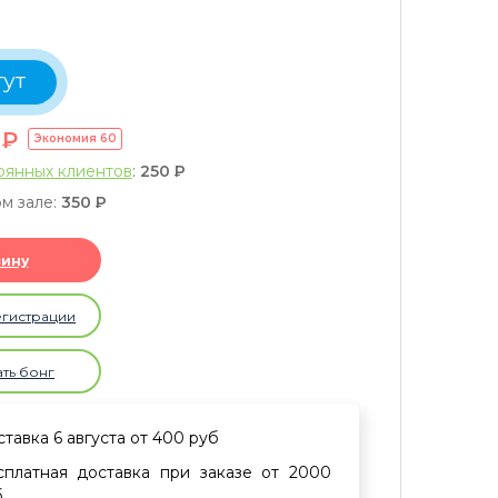
тут
0
P
Экономия
60
оянных клиентов
:
250
P
м зале:
350
P
зину
егистрации
ать бонг
тавка 6 августа от 400 руб
сплатная доставка при заказе от 2000
б