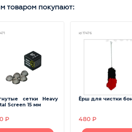
им товаром покупают:
5471
id 17476
гнутые сетки Heavy
Ёрш для чистки бо
tal Screen 15 мм
90
P
480
P