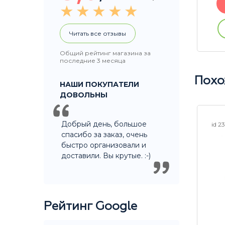
В корзину
ации
Купить без регистрации
Читать все отзывы
Общий рейтинг магазина за
последние 3 месяца
Похо
НАШИ ПОКУПАТЕЛИ
ДОВОЛЬНЫ
Добрый день, большое
id 2
спасибо за заказ, очень
быстро организовали и
доставили. Вы крутые. :-)
Рейтинг Google