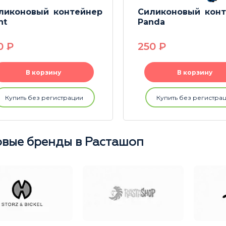
ликоновый контейнер
Силиконовый кон
nt
Panda
0
P
250
P
В корзину
В корзину
Купить без регистрации
Купить без регистра
вые бренды в Расташоп