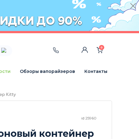
0
ости
Обзоры вапорайзеров
Контакты
р Kitty
id 25960
оновый контейнер