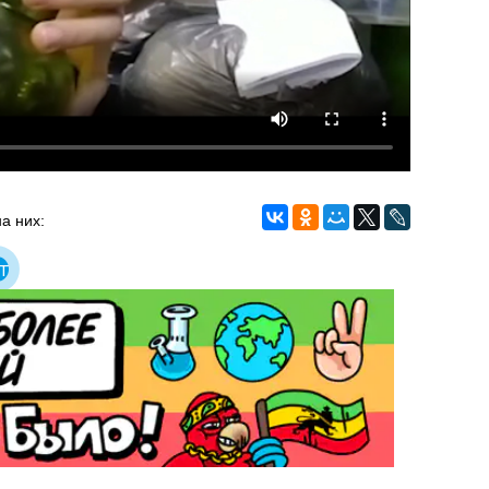
а них:
т