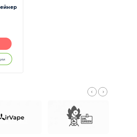
тейнер
ции