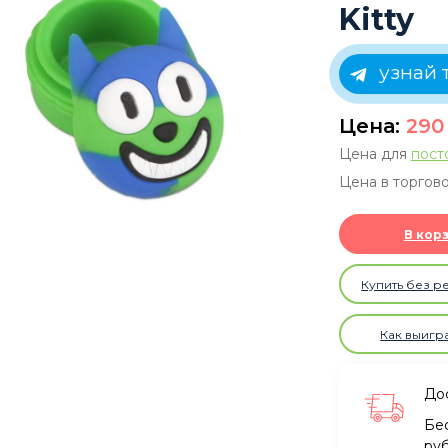
Kitty
узнай 
Цена:
29
Цена для
пост
Цена в торгово
В кор
Купить без р
Как выигр
Дос
Бе
ру