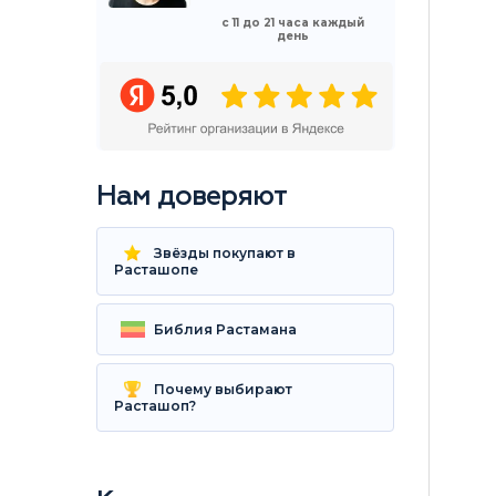
с 11 до 21 часа каждый
день
Нам доверяют
Звёзды покупают в
Расташопе
Библия Растамана
Почему выбирают
Расташоп?