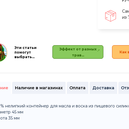
Са
из 
Эти статьи
Эффект от разных
Как 
помогут
трав…
выбрать…
ние
Наличие в магазинах
Оплата
Доставка
От
% нелипкий контейнер для масла и воска из пищевого силик
метр 45 мм
ота 35 мм