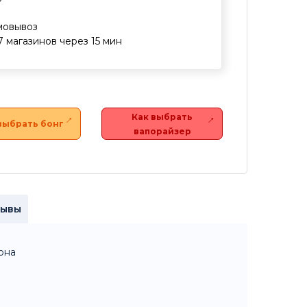
мовывоз
7 магазинов через 15 мин
Как выбрать
выбрать бонг
вапорайзер
зывы
она