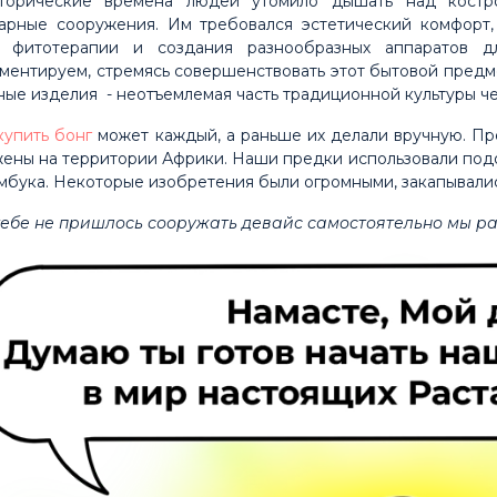
торические времена людей утомило дышать над костро
арные сооружения. Им требовался эстетический комфорт,
я фитотерапии и создания разнообразных аппаратов 
ментируем, стремясь совершенствовать этот бытовой предме
ные изделия - неотъемлемая часть традиционной культуры че
купить бонг
может каждый, а раньше их делали вручную. Пр
ены на территории Африки. Наши предки использовали подо
амбука. Некоторые изобретения были огромными, закапывалис
тебе не пришлось сооружать девайс самостоятельно мы р