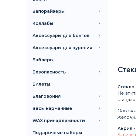
Вапорайзеры
Коллабы
Аксессуары для бонгов
Аксессуары для курения
Баблеры
Стек
Безопасность
Билеты
Стекло
Не впит
Благовония
стандар
Весы карманные
Опытные
желания
WAX принадлежности
Акрил
-
Подарочные наборы
Акрилов