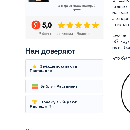
В доис
стацион
с 11 до 21 часа каждый
день
истори
экспери
стеклян
Сейчас
обнаруж
их из б
Нам доверяют
Что бы 
Звёзды покупают в
Расташопе
Библия Растамана
Почему выбирают
Расташоп?