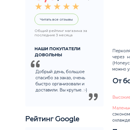
Читать все отзывы
Общий рейтинг магазина за
последние 3 месяца
НАШИ ПОКУПАТЕЛИ
Перколя
ДОВОЛЬНЫ
через н
(Honeyc
можно у
Добрый день, большое
спасибо за заказ, очень
От б
быстро организовали и
доставили. Вы крутые. :-)
Высокие
Малень
сэконом
Рейтинг Google
охлажде