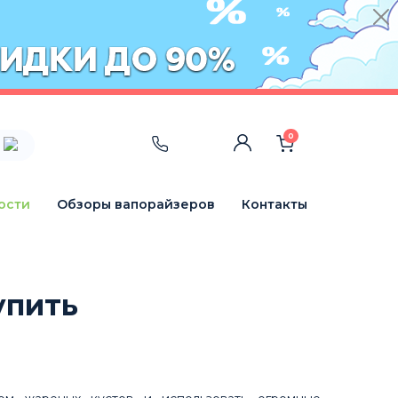
0
ости
Обзоры вапорайзеров
Контакты
упить