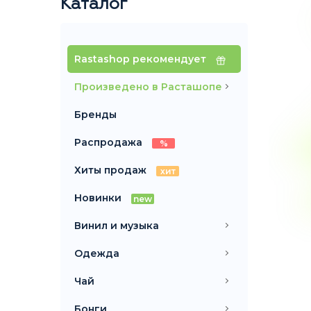
Каталог
Rastashop рекомендует
Произведено в Расташопе
Бренды
Распродажа
%
Хиты продаж
хит
Новинки
new
Винил и музыка
Одежда
Чай
Бонги