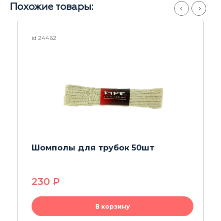
Похожие товары:
id 19150
Набор ершиков 5в1
230
P
В корзину