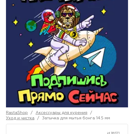
RastaShop
/
Аксессуары для курения
/
Уход и чистка
/
Затычка для мытья бонга 14.5 мм
id 18571