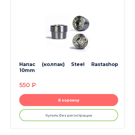
Шомполы Big Ben
230
P
В корзину
Купить без регистрации