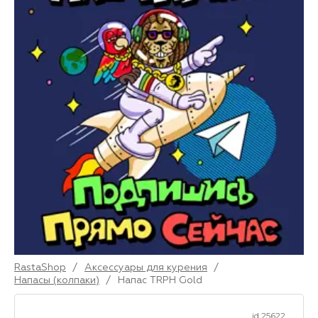
RastaShop
/
Аксессуары для курения
/
Напасы (колпаки)
/
Напас TRPH Gold
id 25622