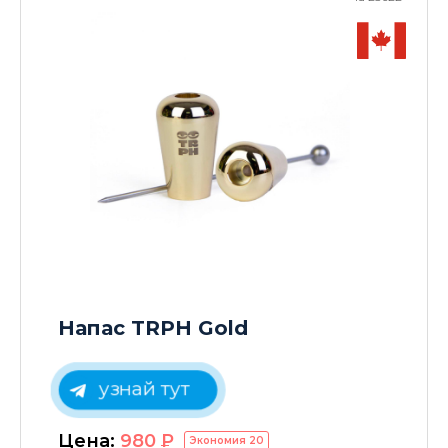
Напас TRPH Gold
узнай тут
Цена:
980
P
Экономия
20