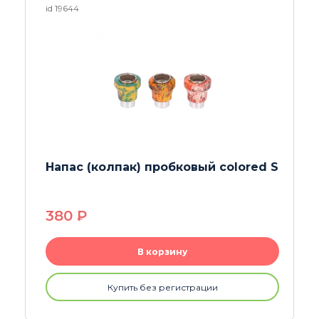
id 25373
 S
Напас (колпак) Steel Rastashop
10mm
550
P
В корзину
Купить без регистрации