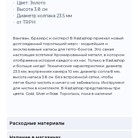
Цвет: Золото
Высота 3.8 см
Диаметр колпака 23.5 мм
от TRPH
Вангван, бразерс и систерс! В Rastashop приехал новый
долгожданный торопыший мерч - моднейшие и
эксклюзивные напасы для гетто-бонгов. Это самая
настоящая эстетика! Хромированный металл, в котором
отображена история каждого из нас. Только в Rastashop
и больше нигде! Технические характеристики: диаметр
23.5 мм, внутренняя камера 10 мм, диаметр сопла 8 мм,
высота напаса 3.8 см. Без встроенной сетки, чтобы
легче было чистить и ничего не забивалось. Инструмент
для чистки в комплекте. В Rastashop представлены три
цвета: Gold, Silver и Rose. Торопысь, пока в наличии!
Расходные материалы
Наличие в магазинах