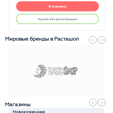
В корзину
Купить без регистрации
Мировые бренды в Расташоп
Магазины
Новокузнецкая
К