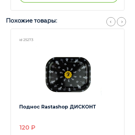
Похожие товары:
id 23246
Поднос деревянный RAW 17х27с
1990
P