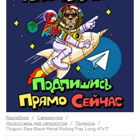
RastaShop
/
Самокрутки
/
Аксессуары для самокруток
/
Подносы
/
Поднос Raw Black Metal Rolling Tray Long 47x17