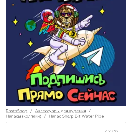
RastaShop
/
Аксессуары для курения
/
Напасы (колпаки)
/
Напас Sharp Bit Water Pipe
id 25672