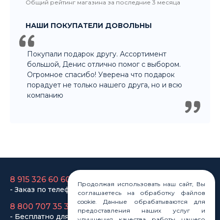
порадует не только нашего друга, но и всю
компанию
8 915 326 60 60
- Заказ по телефону
8 800 707 35 36
- Бесплатно для регионов
8 915 358 60 60
- Оптовый отдел
Продолжая использовать наш сайт, Вы
соглашаетесь на обработку файлов
Законы
cookie. Данные обрабатываются для
Статьи
предоставления наших услуг и
Новости
улучшения качества работы нашего