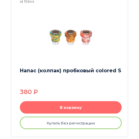
id 25730
Многоразовые стальные сетки 4
шт 17 мм
90
P
В корзину
Купить без регистрации