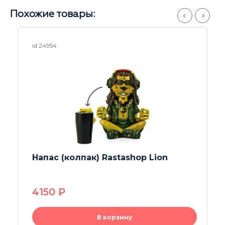
Похожие товары:
id 23382
Напас (колпак) пробковый M
430
P
В корзину