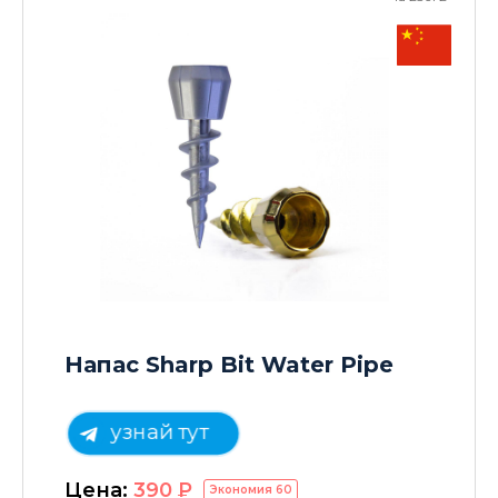
Напас Sharp Bit Water Pipe
узнай тут
Цена:
390
P
Экономия
60