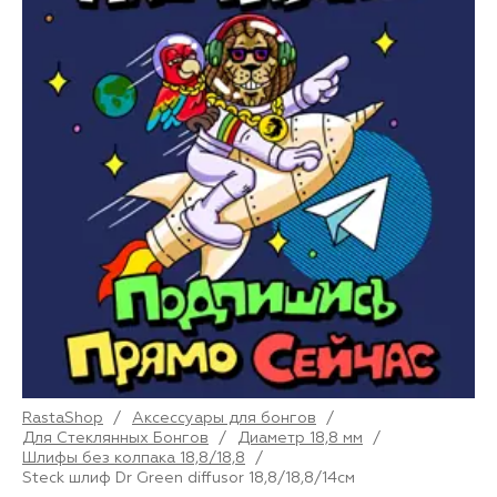
RastaShop
/
Аксессуары для бонгов
/
Для Стеклянных Бонгов
/
Диаметр 18,8 мм
/
Шлифы без колпака 18,8/18,8
/
Steck шлиф Dr Green diffusor 18,8/18,8/14см