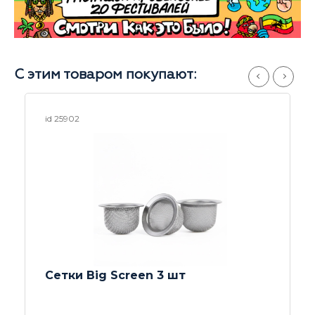
С этим товаром покупают:
id 19644
Напас (колпак) пробковый colored S