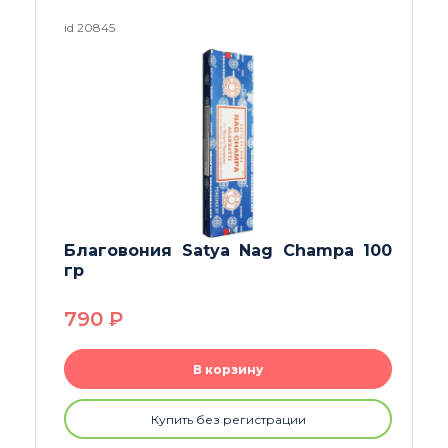
id 25934
Благовоние Satya Black Opium 15g
160
P
В корзину
Купить без регистрации