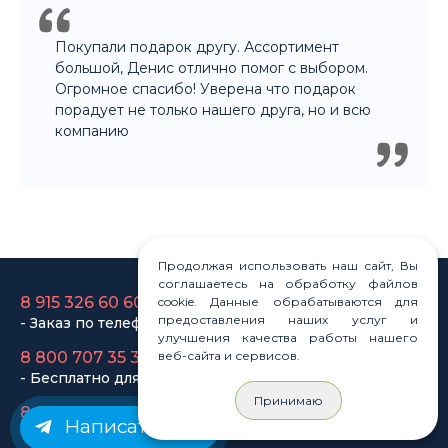
8 915 326 60 60
- Заказ по телефону
8 800 707 35 36
- Бесплатно для регионов
8 915 358 60 60
- Оптовый отдел
Продолжая использовать наш сайт, Вы
соглашаетесь на обработку файлов
cookie. Данные обрабатываются для
Законы
предоставления наших услуг и
Статьи
улучшения качества работы нашего
веб-сайта и сервисов.
Новости
Карта сайта
Принимаю
Написать нам