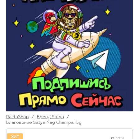
RastaShop
/
Бренд Satya
/
Благовоние Satya Nag Champa 15g
ХИТ
id 15719