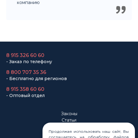
компанию
8 915 326 60 60
- Заказ по телефону
8 800 707 35 36
- Бесплатно для регионов
8 915 358 60 60
- Оптовый отдел
Законы
Статьи
Новости
Продолжая использовать наш сайт, Вы
Карта сайта
соглашаетесь на обработку файлов