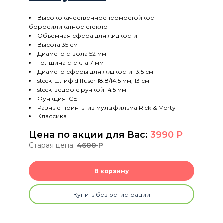
Высококачественное термостойкое
боросиликатное стекло
Объемная сфера для жидкости
Высота 35 см
Диаметр ствола 52 мм
Толщина стекла 7 мм
Диаметр сферы для жидкости 13.5 см
steck-шлиф diffuser 18.8/14.5 мм, 13 см
steck-ведро с ручкой 14.5 мм
Функция ICE
Разные принты из мультфильма Rick & Morty
Классика
Цена по акции для Вас:
3990
P
Старая цена:
4600
P
В корзину
Купить без регистрации