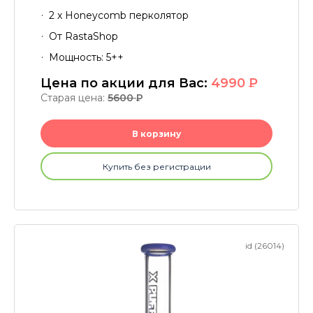
2 х Honeycomb перколятор
От RastaShop
Мощность: 5++
Цена по акции для Вас:
4990
P
Старая цена:
5600
P
В корзину
Купить без регистрации
id (26014)