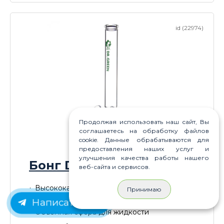
id (22974)
Продолжая использовать наш сайт, Вы
соглашаетесь на обработку файлов
cookie. Данные обрабатываются для
предоставления наших услуг и
улучшения качества работы нашего
Бонг Dr.Green Bulb
веб-сайта и сервисов.
Высококачественное термостойкое
Принимаю
боросиликатное стекло
Написать нам
Объёмная сфера для жидкости