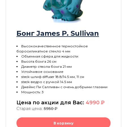
Бонг James P. Sullivan
Высококачественное термостойкое
боросиликатное стекло 4 мм
Объемная сфера для жидкости
Высота бонга 26 см
Диаметр ствола бонга 21 мм
Устойчивое основание
steck-шлиф diffuser 18.8/14.5 мм, 11 см
steck-ведро с ручкой 14.5 мм
Джеймс Пи Салливан с очень добрыми глазами
Мощность: 3
Цена по акции для Вас:
4990
P
Старая цена:
5950
P
В корзину