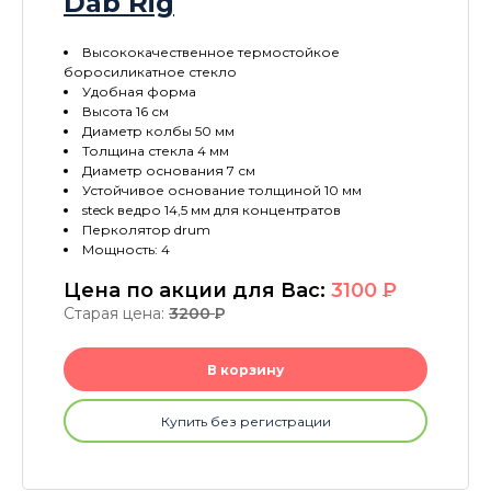
Dab Rig
Высококачественное термостойкое
боросиликатное стекло
Удобная форма
Высота 16 см
Диаметр колбы 50 мм
Толщина стекла 4 мм
Диаметр основания 7 см
Устойчивое основание толщиной 10 мм
steck ведро 14,5 мм для концентратов
Перколятор drum
Мощность: 4
Цена по акции для Вас:
3100
P
Старая цена:
3200
P
В корзину
Купить без регистрации