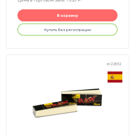
Цена в торговом зале: 1950
P
В корзину
Купить без регистрации
id 22832