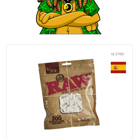
id 21165