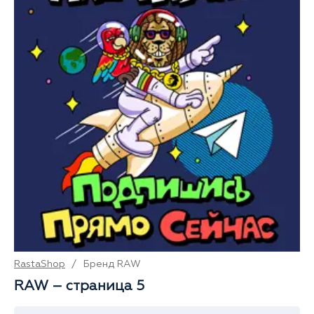
RastaShop
/
Бренд RAW
RAW – страница 5