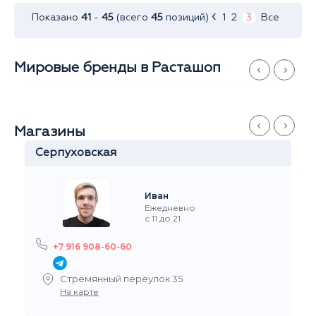
‹
Показано
41
-
45
(всего
45
позиций)
1
2
3
Все
Мировые бренды в Расташоп
Магазины
Серпуховская
Иван
Ежедневно
с 11 до 21
+7 916 908-60-60
Стремянный переулок 35
На карте