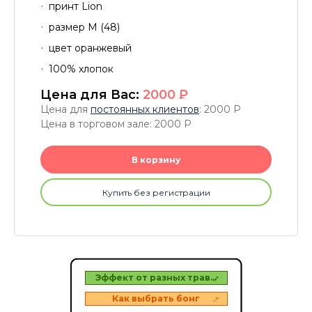
принт Lion
размер М (48)
цвет оранжевый
100% хлопок
Цена для Вас:
2000
P
Цена для
постоянных клиентов
: 2000
P
Цена в торговом зале: 2000
P
В корзину
Купить без регистрации
зеров
Эффект от разных трав…
Топ 
в
Как выбрать бонг