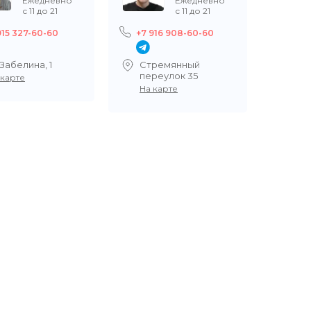
Ежедневно
Ежедневно
с 11 до 21
с 11 до 21
915 327-60-60
+7 916 908-60-60
+7 9
.Забелина, 1
Стремянный
Вол
переулок 35
117к
 карте
На карте
На 