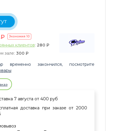
тут
0
P
Экономия
10
оянных клиентов
:
280
P
м зале:
300
P
р временно закончился, посмотрите
овары
аказ
тавка 7 августа от 400 руб
сплатная доставка при заказе от 2000
б
мовывоз