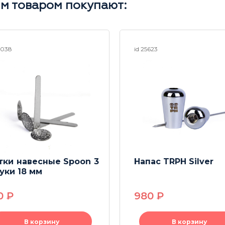
им товаром покупают:
6038
id 25623
тки навесные Spoon 3
Напас TRPH Silver
уки 18 мм
0
P
980
P
В корзину
В корзину