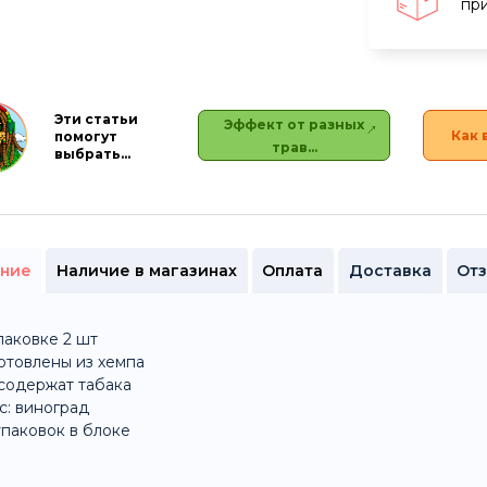
при
Эти статьи
Эффект от разных
Как 
помогут
трав…
выбрать…
ние
Наличие в магазинах
Оплата
Доставка
От
паковке 2 шт
отовлены из хемпа
содержат табака
с: виноград
упаковок в блоке