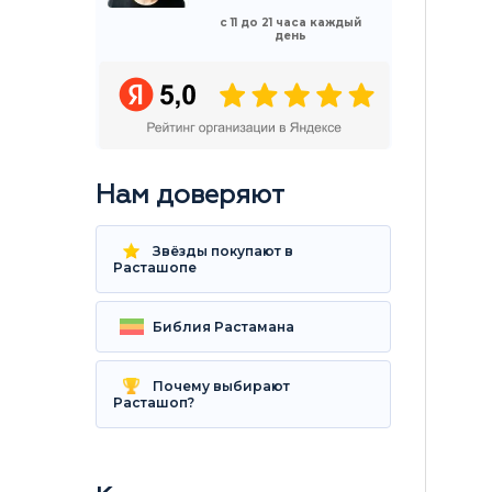
с 11 до 21 часа каждый
день
Нам доверяют
Звёзды покупают в
Расташопе
Библия Растамана
Почему выбирают
Расташоп?