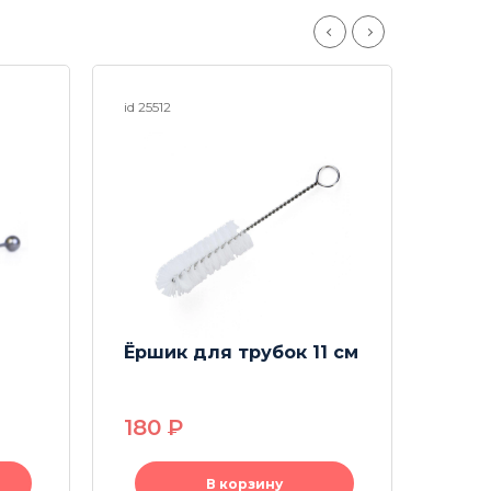
id 25512
id 2567
Ёршик для трубок 11 см
Ёрши
180
P
33
В корзину