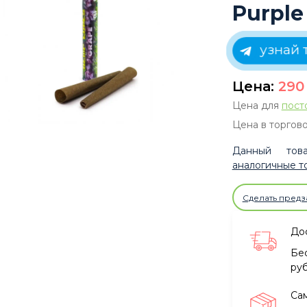
Purple
узнай 
Цена:
29
Цена для
пост
Цена в торгово
Данный това
аналогичные т
Сделать предз
Дос
Бе
ру
Са