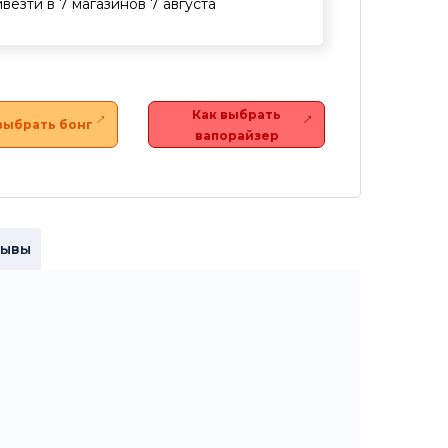
везти в 7 магазинов 7 августа
Как выбрать
выбрать бонг
вапорайзер
зывы