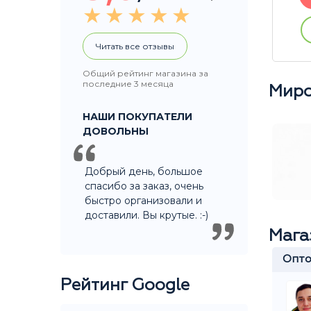
ации
Купить без регистрации
Читать все отзывы
Общий рейтинг магазина за
последние 3 месяца
Миро
НАШИ ПОКУПАТЕЛИ
ДОВОЛЬНЫ
Добрый день, большое
спасибо за заказ, очень
быстро организовали и
доставили. Вы крутые. :-)
Мага
верситет
Крылатское
Опто
Рейтинг Google
Ярослав
Игорь