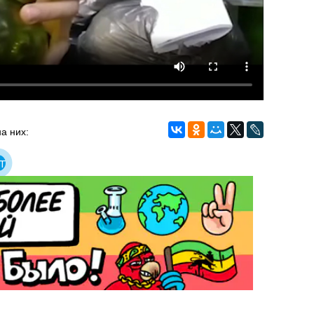
а них:
т