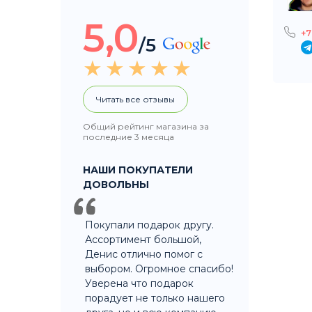
Ежедневно
Ежедневно
с 11 до 21
с 11 до 21
5,0
7 915 328-60-60
+7 926 451-60-60
+7
/5
Ломоносовский
ул. Осенний бульвар
проспект 23
18к1
На карте
На карте
Читать все отзывы
Общий рейтинг магазина за
последние 3 месяца
НАШИ ПОКУПАТЕЛИ
ДОВОЛЬНЫ
Покупали подарок другу.
Ассортимент большой,
Денис отлично помог с
выбором. Огромное спасибо!
Уверена что подарок
порадует не только нашего