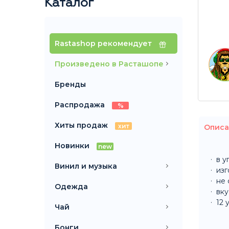
Каталог
Rastashop рекомендует
Произведено в Расташопе
Бренды
Распродажа
%
Хиты продаж
хит
Описа
Новинки
new
в у
Винил и музыка
изг
не 
Одежда
вку
12 
Чай
Бонги