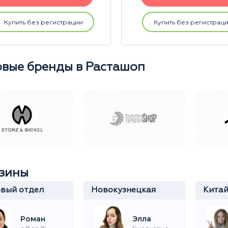
Купить без регистрации
Купить без регистрац
вые бренды в Расташоп
зины
вый отдел
Новокузнецкая
Кита
Роман
Элла