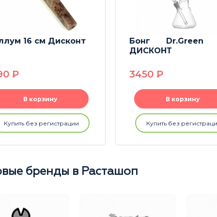
ллум 16 см Дисконт
Бонг Dr.Green 
ДИСКОНТ
90
P
3450
P
В корзину
В корзину
Купить без регистрации
Купить без регистрац
вые бренды в Расташоп