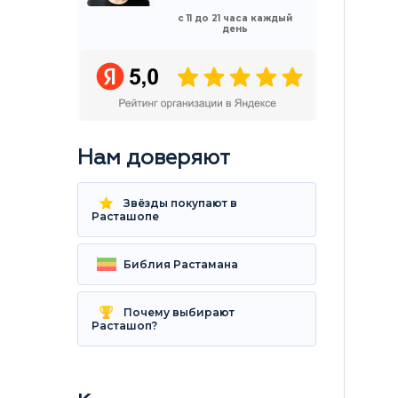
с 11 до 21 часа каждый
день
Нам доверяют
Звёзды покупают в
Расташопе
Библия Растамана
Почему выбирают
Расташоп?