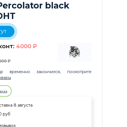
ercolator black
ОНТ
тут
конт:
4000
P
600
P
р временно закончился, посмотрите
овары
аказ
тавка 8 августа
0 руб
мовывоз