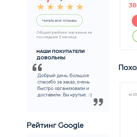
290
P
3
Читать все отзывы
В корзину
Общий рейтинг магазина за
Купить без регистрации
последние 3 месяца
ации
НАШИ ПОКУПАТЕЛИ
ДОВОЛЬНЫ
Похо
Добрый день, большое
спасибо за заказ, очень
быстро организовали и
доставили. Вы крутые. :-)
id 24287
id 2
Рейтинг Google