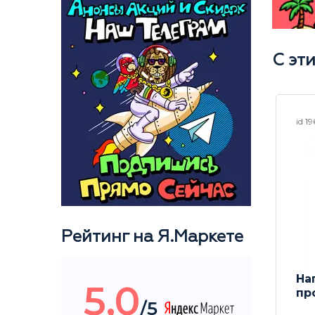
С эт
id 25470
id 1
Рейтинг на Я.Маркете
Вогнутые сетки Heavy
Н
5,0
 шт 12
Metal Screen 12.7мм
пр
/5