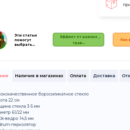
при
Эти статьи
Эффект от разных
Как 
помогут
трав…
выбрать…
ние
Наличие в магазинах
Оплата
Доставка
От
ококачественное боросиликатное стекло
ота 22 см
щина стекла 3-5 мм
метр 61/22 мм
ck-ведро 14,5 мм
 drum-перколятор