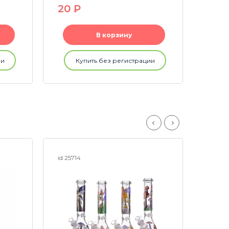
20
P
180
В корзину
ии
Купить без регистрации
id 25714
id 248