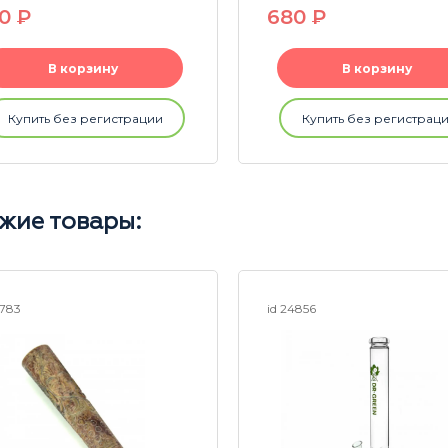
80
P
680
P
В корзину
В корзину
Купить без регистрации
Купить без регистрац
жие товары:
5783
id 24856