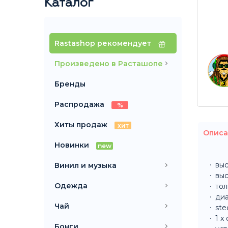
Каталог
Rastashop рекомендует
Произведено в Расташопе
Бренды
Распродажа
%
Хиты продаж
хит
Описа
Новинки
new
выс
Винил и музыка
выс
Одежда
тол
диа
Чай
ste
1 x
Бонги