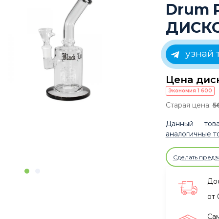
Drum P
ДИСК
узнай 
Цена дис
Экономия
1 600
Старая цена:
5
Данный това
аналогичные т
Сделать предз
Дос
от 
Са