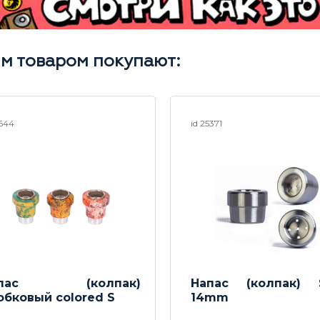
им товаром покупают:
9644
id 25371
апас (колпак)
Напас (колпак) S
обковый colored S
14mm