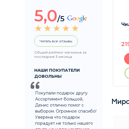
5,0
/5
 Lady
Поднос RAW Girl Rolling
Чи
Tray ДИСКОНТ 2
Читать все отзывы
250
P
21
Общий рейтинг магазина за
последние 3 месяца
В корзину
НАШИ ПОКУПАТЕЛИ
ации
Купить без регистрации
ДОВОЛЬНЫ
Покупали подарок другу.
Ассортимент большой,
Миро
Денис отлично помог с
выбором. Огромное спасибо!
Уверена что подарок
порадует не только нашего