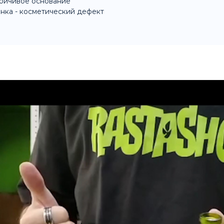
ойчивое основание
нка - косметический дефект