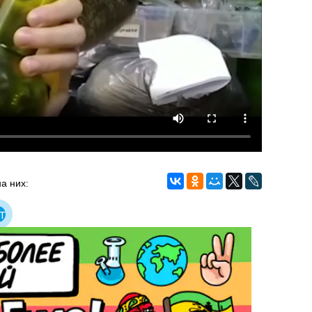
а них:
т