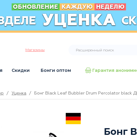
Магазины
я
Скидки
Бонги оптом
Гарантия анонимн
op
/
Уценка
/
Бонг Black Leaf Bubbler Drum Percolator black
Бонг B