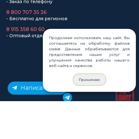
- Заказ по телефону
8 800 707 35 36
- Бесплатно для регионов
8 915 358 60 60
- Оптовый отдел
Продолжая использовать наш сайт, Вы
соглашаетесь на обработку файлов
cookie. Данные обрабатываются для
Законы
предоставления наших услуг и
Статьи
улучшения качества работы нашего
веб-сайта и сервисов.
Новости
Карта сайта
Принимаю
Написать нам
© Rastashop 2004-2026