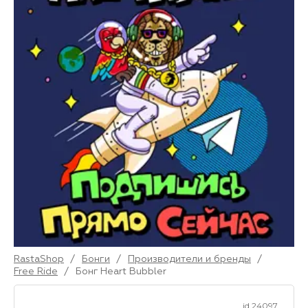
RastaShop
/
Бонги
/
Производители и бренды
/
Free Ride
/
Бонг Heart Bubbler
id 24097