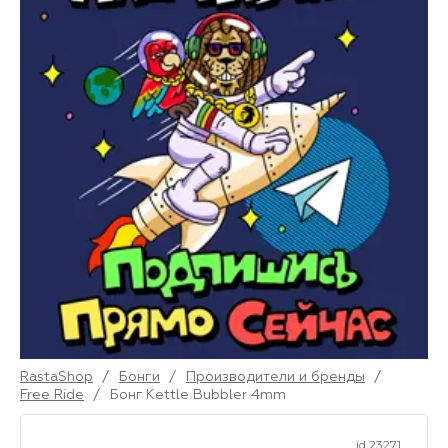
RastaShop
/
Бонги
/
Производители и бренды
/
Free Ride
/
Бонг Kettle Bubbler 4mm
id 23271