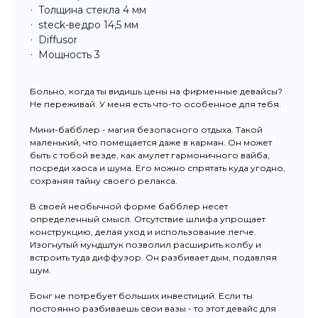
Толщина стекла 4 мм
steck-ведро 14,5 мм
Diffusor
Мощность 3
Больно, когда ты видишь цены на фирменные девайсы?
Не переживай. У меня есть что-то особенное для тебя.
Мини-бабблер - магия безопасного отдыха. Такой
маленький, что помещается даже в карман. Он может
быть с тобой везде, как амулет гармоничного вайба,
посреди хаоса и шума. Его можно спрятать куда угодно,
сохраняя тайну своего релакса.
В своей необычной форме бабблер несет
определенный смысл. Отсутствие шлифа упрощает
конструкцию, делая уход и использование легче.
Изогнутый мундштук позволил расширить колбу и
встроить туда диффузор. Он разбивает дым, подавляя
шум.
Бонг не потребует больших инвестиций. Если ты
постоянно разбиваешь свои вазы - то этот девайс для