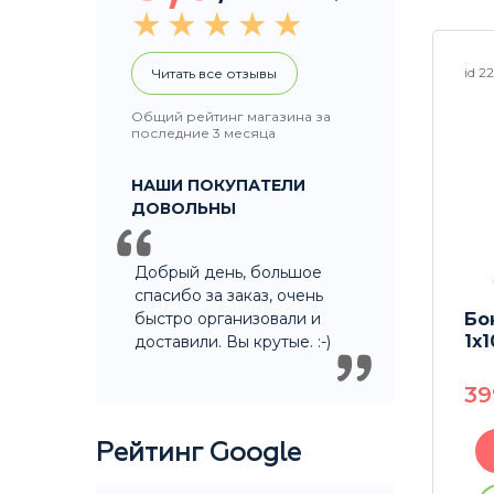
id 26126
id 2
Читать все отзывы
Общий рейтинг магазина за
последние 3 месяца
НАШИ ПОКУПАТЕЛИ
ДОВОЛЬНЫ
Добрый день, большое
спасибо за заказ, очень
быстро организовали и
shop
Бонг Rastashop Bubbler
Бо
Green
1x10-Arm Tree Percolator
1x
доставили. Вы крутые. :-)
+ VapHit X
3
10990
P
Рейтинг Google
В корзину