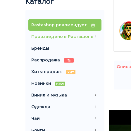
Каталог
Rastashop рекомендует
Произведено в Расташопе
Бренды
Распродажа
%
Описа
Хиты продаж
хит
Новинки
new
Винил и музыка
Одежда
Чай
Бонги