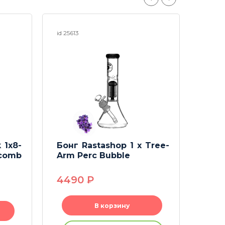
id 25613
id 248
 1x8-
Бонг Rastashop 1 x Tree-
Набо
comb
Arm Perc Bubble
Perc
Blac
4490
P
169
В корзину