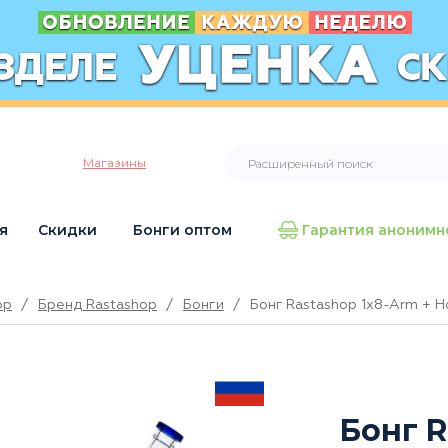
Магазины
я
Скидки
Бонги оптом
Гарантия анонимн
op
/
Бренд Rastashop
/
Бонги
/
Бонг Rastashop 1x8-Arm + H
Бонг R