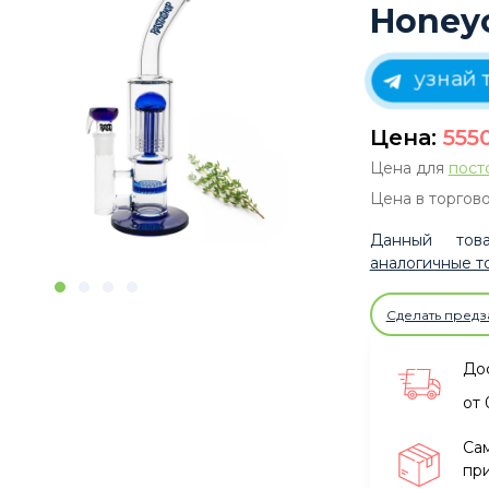
Honeyc
узнай 
Цена:
555
Цена для
пост
Цена в торгово
Данный това
аналогичные т
Сделать предз
Дос
от 
Са
при