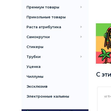
Премиум товары
Прикольные товары
Раста атрибутика
Самокрутки
Стикеры
Трубки
Уценка
С эт
Чиллумы
Эксклюзив
Электронные кальяны
id 23382
id 1