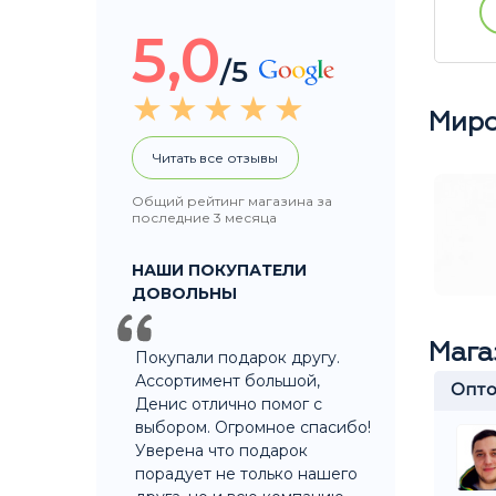
ации
Купить без регистрации
5,0
/5
Миро
Читать все отзывы
Общий рейтинг магазина за
последние 3 месяца
НАШИ ПОКУПАТЕЛИ
ДОВОЛЬНЫ
Мага
Покупали подарок другу.
Ассортимент большой,
верситет
Крылатское
Опто
Денис отлично помог с
выбором. Огромное спасибо!
Уверена что подарок
Ярослав
Валентина
порадует не только нашего
Ежедневно
Ежедневно
с 11 до 21
с 11 до 21