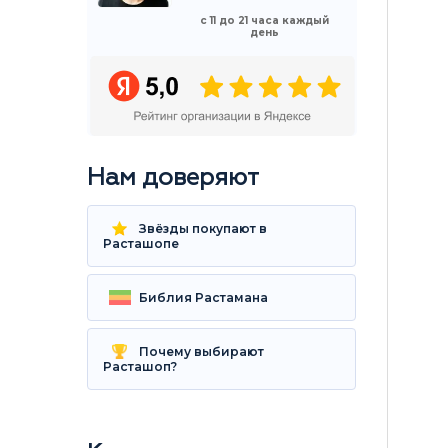
с 11 до 21 часа каждый
день
Нам доверяют
Звёзды покупают в
Расташопе
Библия Растамана
Почему выбирают
Расташоп?