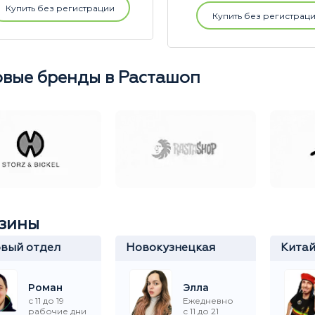
Купить без регистрации
Купить без регистрац
вые бренды в Расташоп
зины
вый отдел
Новокузнецкая
Кита
Роман
Элла
с 11 до 19
Ежедневно
рабочие дни
с 11 до 21