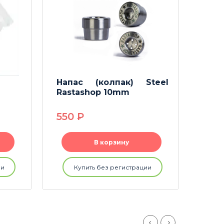
Напас (колпак) Steel
Чис
Rastashop 10mm
Rast
550
P
65
В корзину
ии
Купить без регистрации