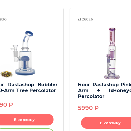
2930
id 26026
нг Rastashop Bubbler
Бонг Rastashop Pink
10-Arm Tree Percolator
Arm + 1xHoney
Percolator
990
P
5990
P
В корзину
В корзину