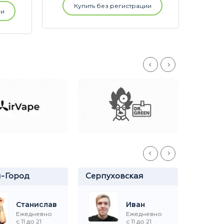
Купить без регистрации
ии
й-Город
Серпуховская
Кузьм
Станислав
Иван
Ежедневно
Ежедневно
с 11 до 21
с 11 до 21