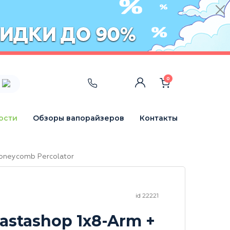
0
ости
Обзоры вапорайзеров
Контакты
oneycomb Percolator
id 22221
astashop 1x8-Arm +