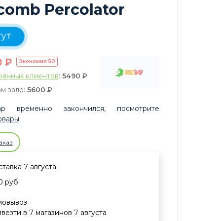
omb Percolator
тут
0
P
Экономия
50
оянных клиентов
:
5490
P
м зале:
5600
P
р временно закончился, посмотрите
овары
аказ
тавка 7 августа
0 руб
мовывоз
везти в 7 магазинов 7 августа