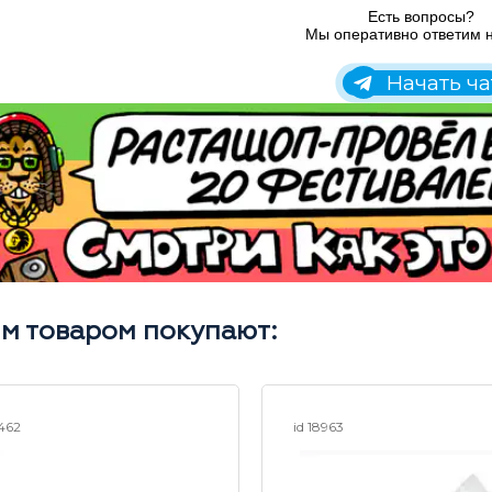
Есть вопросы?
Мы оперативно ответим н
Начать ча
им товаром покупают:
9462
id 18963