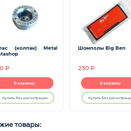
пас (колпак) Metal
Шомполы Big Ben
stashop
80
P
230
P
В корзину
В корзину
Купить без регистрации
Купить без регистрац
жие товары: