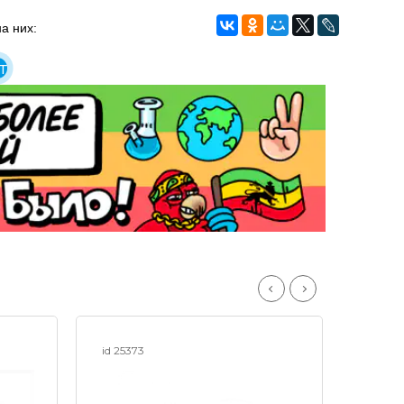
а них:
т
id 25373
id 209