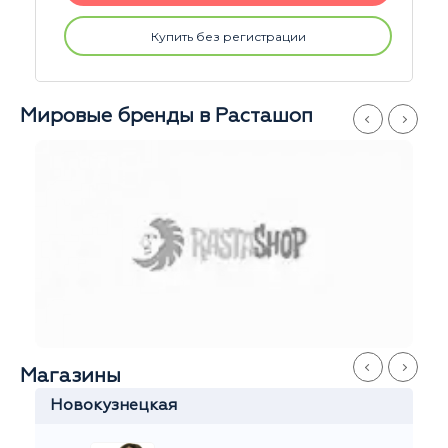
Купить без регистрации
Мировые бренды в Расташоп
Магазины
Китай-Город
Софья
Ежедневно
с 11 до 21
+7 915 327-60-60
ул.Забелина, 1
На карте