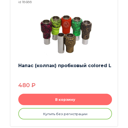
id 26116
Напас (колпак) Yellow
370
P
В корзину
Купить без регистрации