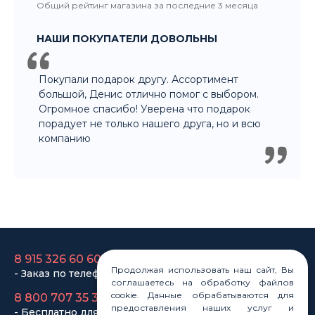
порадует не только нашего друга, но и всю
компанию
8 915 326 60 60
- Заказ по телефону
8 800 707 35 36
- Бесплатно для регионов
8 915 358 60 60
- Оптовый отдел
Законы
Продолжая использовать наш сайт, Вы
соглашаетесь на обработку файлов
Статьи
cookie. Данные обрабатываются для
Новости
предоставления наших услуг и
Карта сайта