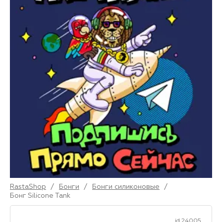
RastaShop
/
Бонги
/
Бонги силиконовые
/
Бонг Silicone Tank
id 24005