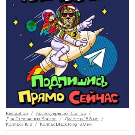
RastaShop
/
Аксессуары для бонгов
/
Для Стеклянных Бонгов
/
Диаметр 18,8 мм
/
Колпаки 18,8
/
Колпак Black Ring 18.8 мм