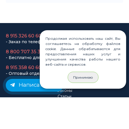
8 915 326 60 60
- Заказ по телефону
8 800 707 35 36
- Бесплатно для регионов
8 915 358 60 60
Продолжая использовать наш сайт, Вы
- Оптовый отдел
соглашаетесь на обработку файлов
cookie. Данные обрабатываются для
предоставления наших услуг и
Законы
улучшения качества работы нашего
Статьи
веб-сайта и сервисов.
Новости
Карта сайта
Принимаю
Написать нам
© Rastashop 2004-2026