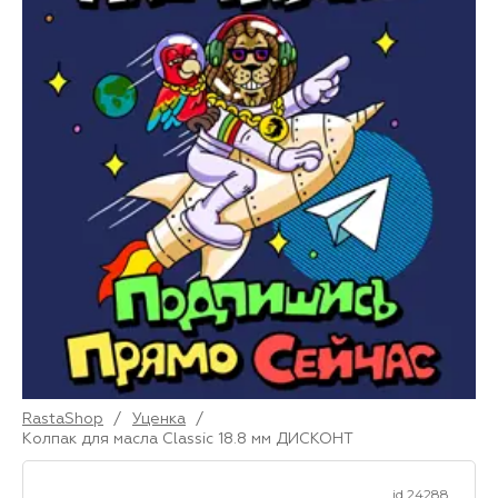
RastaShop
/
Уценка
/
Колпак для масла Classic 18.8 мм ДИСКОНТ
id 24288