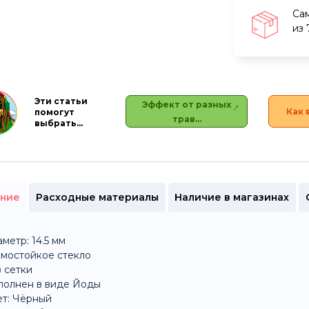
Са
из 
Эти статьи
Эффект от разных
Как 
помогут
трав…
выбрать…
ние
Расходные материалы
Наличие в магазинах
метр: 14.5 мм
мостойкое стекло
 сетки
полнен в виде Йоды
т: Чёрный