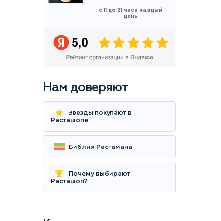
с 11 до 21 часа каждый
день
Нам доверяют
Звёзды покупают в
Расташопе
Библия Растамана
Почему выбирают
Расташоп?