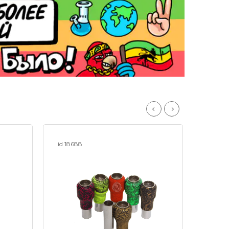
id 18688
id 238