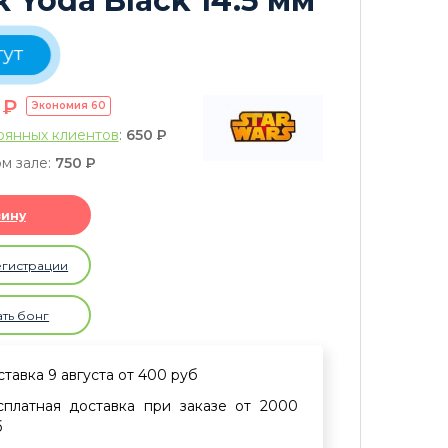
 Yoda Black 14.5 мм
тут
0
P
Экономия
60
оянных клиентов
:
650
P
м зале:
750
P
зину
егистрации
ать бонг
тавка 9 августа от 400 руб
сплатная доставка при заказе от 2000
б