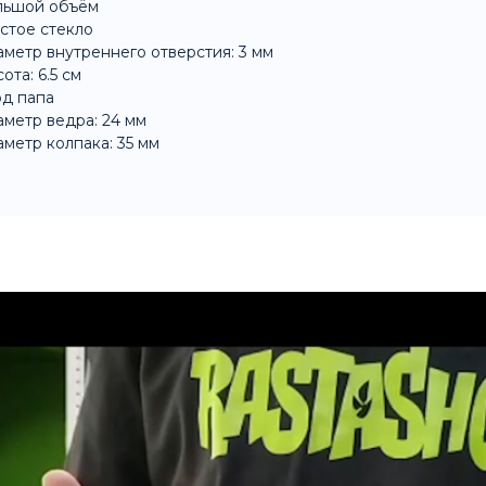
льшой объём
стое стекло
метр внутреннего отверстия: 3 мм
ота: 6.5 см
д папа
метр ведра: 24 мм
метр колпака: 35 мм