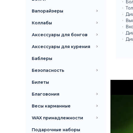
Бо
Тол
Вапорайзеры
Диа
Выс
Коллабы
Вхо
Диа
Аксессуары для бонгов
Диа
Аксессуары для курения
Баблеры
Безопасность
Билеты
Благовония
Весы карманные
WAX принадлежности
Подарочные наборы