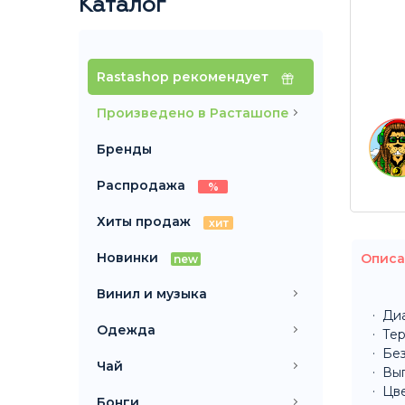
Каталог
Rastashop рекомендует
Произведено в Расташопе
Бренды
Распродажа
%
Хиты продаж
хит
Новинки
Описа
new
Винил и музыка
Диа
Одежда
Тер
Без
Чай
Вы
Цве
Бонги