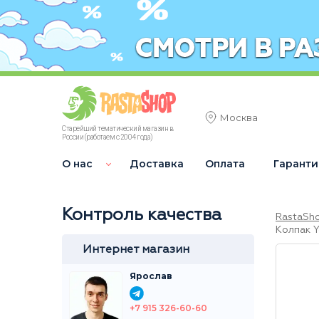
Москва
Старейший тематический магазин в
России (работаем с 2004 года)
О нас
Доставка
Оплата
Гаранти
Контроль качества
RastaSh
Колпак Y
Интернет магазин
Ярослав
+7 915 326-60-60