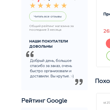
Напас (колпак) White
Пр
Читать все отзывы
 шт 17
Общий рейтинг магазина за
последние 3 месяца
370
P
2
НАШИ ПОКУПАТЕЛИ
В корзину
ДОВОЛЬНЫ
Купить без регистрации
ации
Добрый день, большое
спасибо за заказ, очень
быстро организовали и
доставили. Вы крутые. :-)
Похо
Рейтинг Google
id 25603
id 2