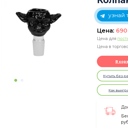
Колпак
узнай 
Цена:
69
Цена для
пост
Цена в торгово
В кор
Купить без р
Как выигр
Дос
Бе
ру