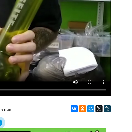
а них:
т