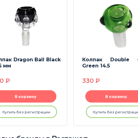
лпак Dragon Ball Black
Колпак Double 
5 мм
Green 14.5
90
P
330
P
В корзину
В корзину
Купить без регистрации
Купить без регистрац