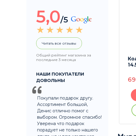
5,0
/5
Читать все отзывы
Общий рейтинг магазина за
k 14.5
Колпак Rastashop Classic
Ко
последние 3 месяца
14.5
14.
НАШИ ПОКУПАТЕЛИ
450
P
6
ДОВОЛЬНЫ
В корзину
Покупали подарок другу.
Ассортимент большой,
ации
Купить без регистрации
Денис отлично помог с
выбором. Огромное спасибо!
Уверена что подарок
порадует не только нашего