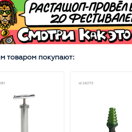
им товаром покупают:
8981
id 26073