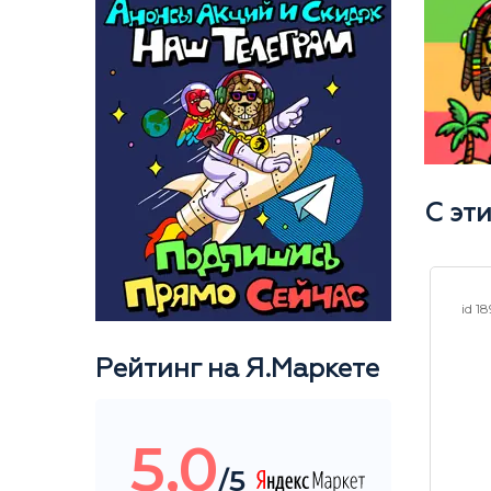
С эт
id 26117
id 1
Рейтинг на Я.Маркете
5,0
/5