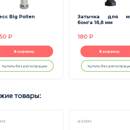
есс Big Pollen
Затычка для м
бонга 18,8 мм
650
P
180
P
В корзину
В корзину
Купить без регистрации
Купить без регистрац
жие товары:
1345
id 22634