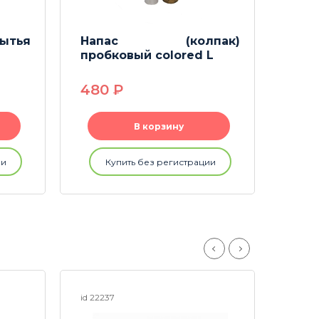
ытья
Напас (колпак)
Ёрши
пробковый colored L
480
P
29
В корзину
ии
Купить без регистрации
id 22237
id 2261