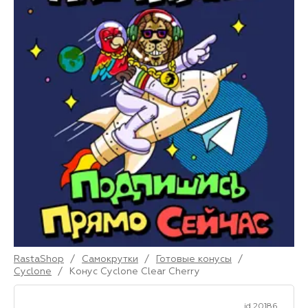
RastaShop
/
Самокрутки
/
Готовые конусы
/
Cyclone
/
Конус Cyclone Clear Cherry
id 20186