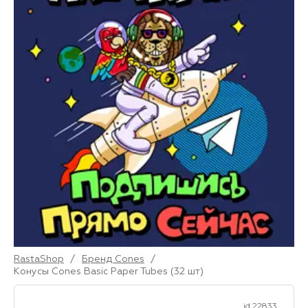
RastaShop
/
Бренд Cones
/
Конусы Cones Basic Paper Tubes (32 шт)
id 22833