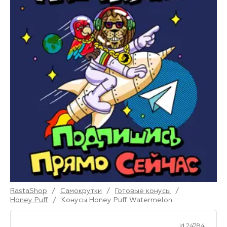
RastaShop
/
Самокрутки
/
Готовые конусы
/
Honey Puff
/
Конусы Honey Puff Watermelon
id 24784