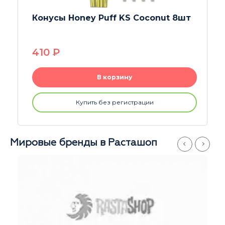
Конусы Honey Puff KS Strawberry
8шт
410
P
В корзину
Купить без регистрации
Мировые бренды в Расташоп
Магазины
Серпуховская