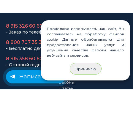
- Бесплатно для регионов
8 915 358 60 60
- Оптовый отдел
Продолжая использовать наш сайт, Вы
соглашаетесь на обработку файлов
Законы
cookie. Данные обрабатываются для
предоставления наших услуг и
Статьи
улучшения качества работы нашего
Новости
веб-сайта и сервисов.
Карта сайта
Принимаю
Написать нам
© Rastashop 2004-2026
Согласие на обработку персональных данных