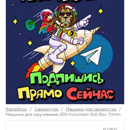
RastaShop
/
Самокрутки
/
Машинки для самокруток
/
Машинка для скручивания ZEN Automatic Roll Box 70mm
id 22835