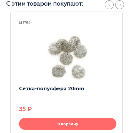
С этим товаром покупают:
id 17476
Ёрш для чистки бонгов
480
P
В корзину