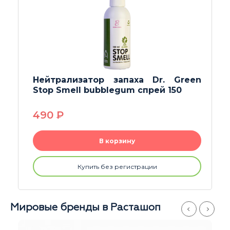
ха Dr. Green
Нейтрализатор запаха 
 спрей 150
Stop Smell Bubble Gum ге
690
P
В корзину
трации
Купить без регистрац
Мировые бренды в Расташоп