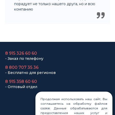
компанию
8 915 326 60 60
- Заказ по телефону
8 800 707 35 36
- Бесплатно для регионов
8 915 358 60 60
- Оптовый отдел
Законы
Продолжая использовать наш сайт, Вы
Статьи
соглашаетесь на обработку файлов
Новости
cookie. Данные обрабатываются для
Карта сайта
предоставления наших услуг и