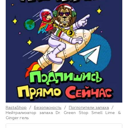
RastaShop
/
Безопасность
/
Поглотители запаха
/
Нейтрализатор запаха Dr. Green Stop Smell Lime &
Ginger гель