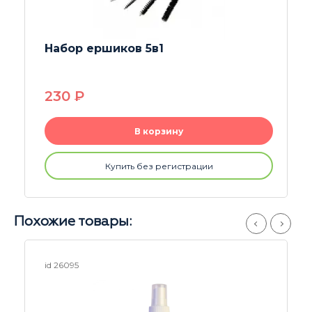
Напас (колпак) White
370
P
В корзину
Купить без регистрации
Похожие товары:
id 26154