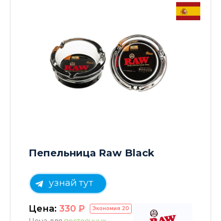
Пепельница Raw Black
узнай тут
Цена:
330
P
Экономия
20