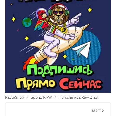
RastaShop
/
Бренд RAW
/
Пепельница Raw Black
id 24110