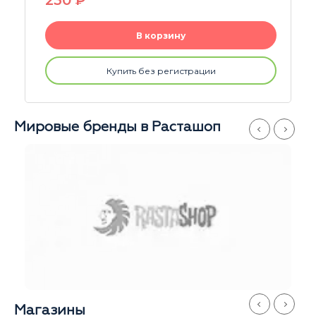
580
P
В корзину
Купить без регистрации
Мировые бренды в Расташоп
Магазины
Серпуховская
Иван
Ежедневно
с 11 до 21