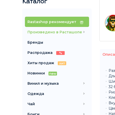
Каталог
Rastashop рекомендует
Произведено в Расташопе
Бренды
Распродажа
%
Описа
Хиты продаж
хит
Раз
Новинки
new
Дли
Ши
Винил и музыка
32 
Рис
Одежда
Кле
Вку
Чай
Цв
На
Бонги