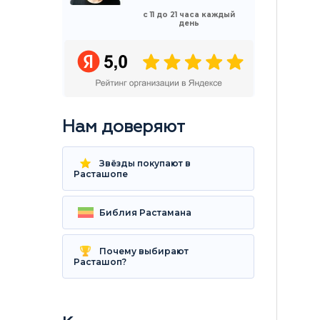
с 11 до 21 часа каждый
день
Нам доверяют
Звёзды покупают в
Расташопе
Библия Растамана
Почему выбирают
Расташоп?