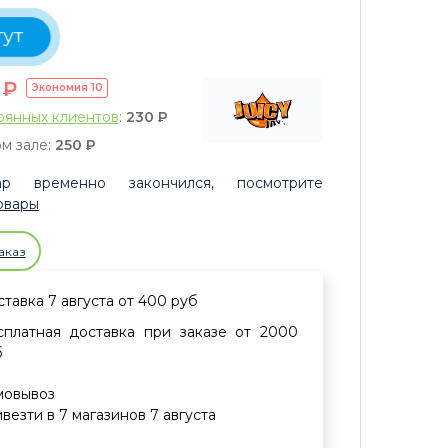
тут
0
P
Экономия
10
оянных клиентов
:
230
P
м зале:
250
P
р временно закончился, посмотрите
овары
аказ
тавка 7 августа от 400 руб
сплатная доставка при заказе от 2000
б
мовывоз
везти в 7 магазинов 7 августа