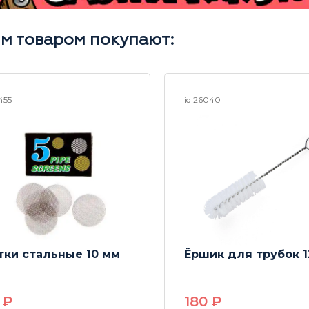
им товаром покупают:
1455
id 26040
тки стальные 10 мм
Ёршик для трубок 1
0
P
180
P