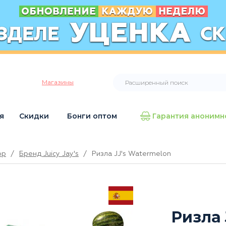
Магазины
я
Скидки
Бонги оптом
Гарантия анонимн
op
/
Бренд Juicy Jay's
/
Ризла JJ's Watermelon
Ризла 