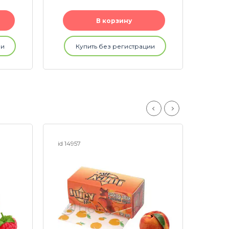
В корзину
ии
Купить без регистрации
id 14957
id 149