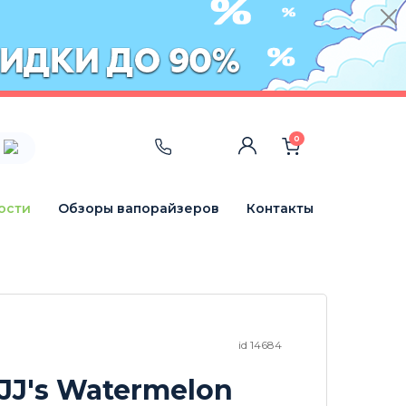
0
ости
Обзоры вапорайзеров
Контакты
id 14684
JJ's Watermelon