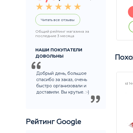
В корзину
Читать все отзывы
Купить без регистрации
ации
Общий рейтинг магазина за
последние 3 месяца
НАШИ ПОКУПАТЕЛИ
ДОВОЛЬНЫ
Похо
Добрый день, большое
спасибо за заказ, очень
id 14974
id 1
быстро организовали и
доставили. Вы крутые. :-)
Рейтинг Google