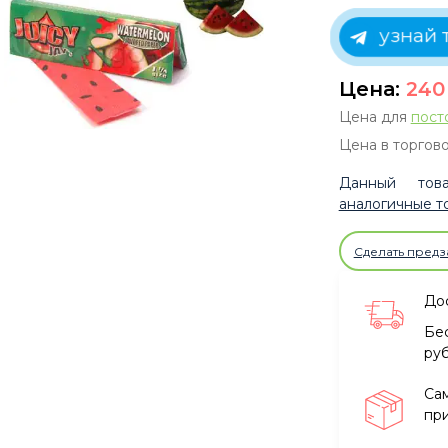
узнай 
Цена:
24
Цена для
пост
Цена в торгово
Данный това
аналогичные т
Сделать предз
Дос
Бе
ру
Са
при