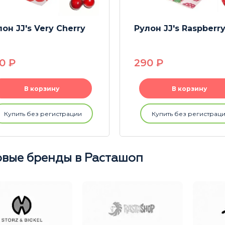
он JJ's Very Cherry
Рулон JJ's Raspberr
90
P
290
P
В корзину
В корзину
Купить без регистрации
Купить без регистрац
вые бренды в Расташоп