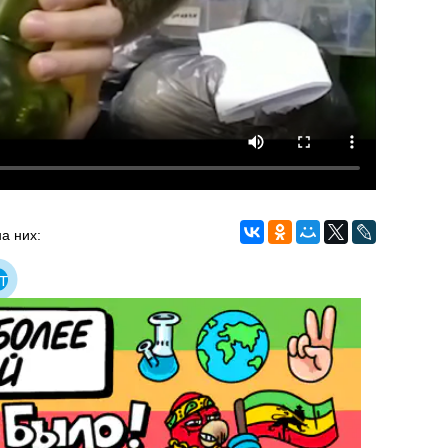
а них:
т