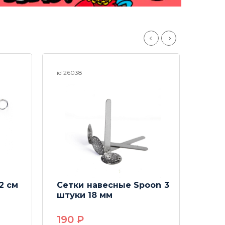
id 26038
id 254
2 см
Сетки навесные Spoon 3
Вог
штуки 18 мм
Meta
190
P
29