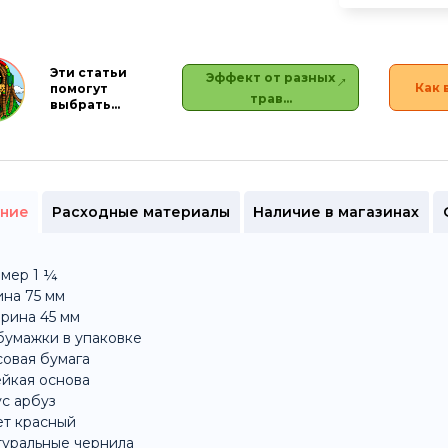
Эти статьи
Эффект от разных
Как 
помогут
трав…
выбрать…
ние
Расходные материалы
Наличие в магазинах
мер 1 ¼
на 75 мм
рина 45 мм
бумажки в упаковке
овая бумага
йкая основа
с арбуз
ет красный
туральные чернила