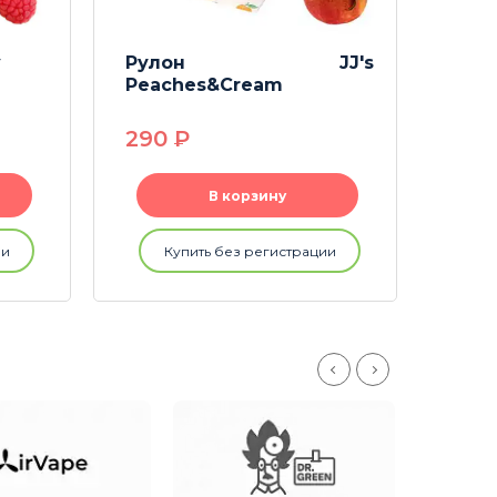
y
Рулон JJ's
Ризл
Peaches&Cream
290
P
24
В корзину
ии
Купить без регистрации