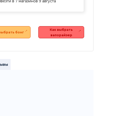
везти в 7 магазинов 9 августа
Как выбрать
выбрать бонг
вапорайзер
зывы