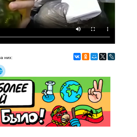
а них:
т