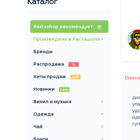
Каталог
Rastashop рекомендует
Произведено в Расташопе
Бренды
Распродажа
%
Хиты продаж
хит
Описа
Новинки
new
диа
Винил и музыка
упа
удо
Одежда
иде
суп
Чай
Бонги