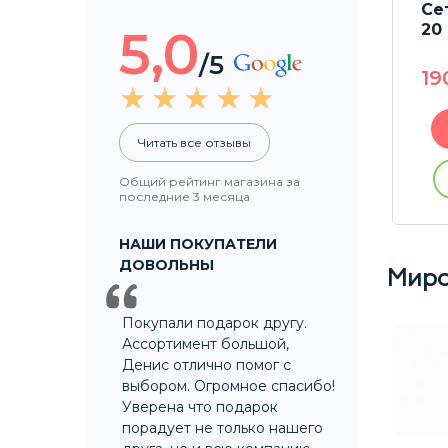
Многоразовые
Се
 шт 17
стальные сетки 4 шт 12
20
5,0
мм
/5
19
90
P
В корзину
Читать все отзывы
Общий рейтинг магазина за
ации
Купить без регистрации
последние 3 месяца
НАШИ ПОКУПАТЕЛИ
ДОВОЛЬНЫ
Миро
Покупали подарок другу.
Ассортимент большой,
Денис отлично помог с
выбором. Огромное спасибо!
Уверена что подарок
порадует не только нашего