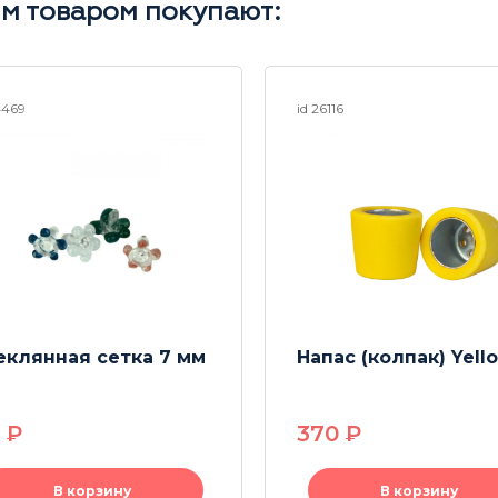
им товаром покупают:
4469
id 26116
еклянная сетка 7 мм
Напас (колпак) Yell
0
P
370
P
В корзину
В корзину