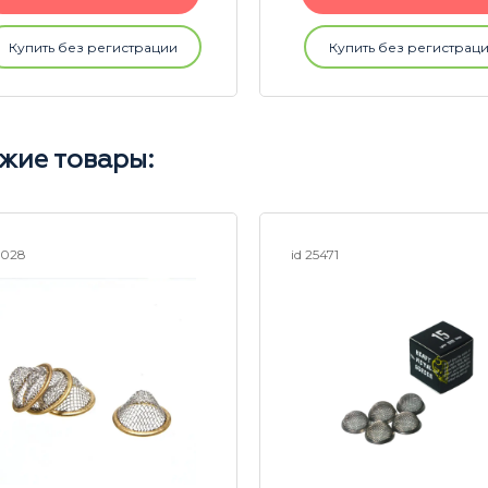
Купить без регистрации
Купить без регистрац
жие товары:
3028
id 25471