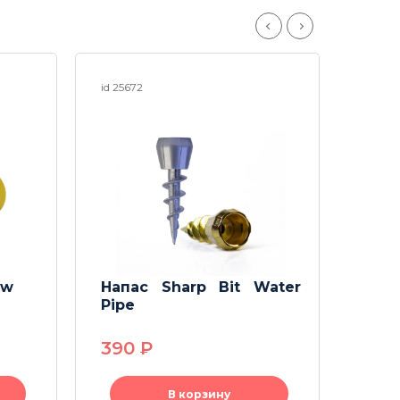
id 25672
id 260
ow
Напас Sharp Bit Water
Зат
Pipe
бонг
390
P
180
В корзину