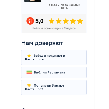
с 11 до 21 часа каждый
день
Нам доверяют
Звёзды покупают в
Расташопе
Библия Растамана
Почему выбирают
Расташоп?