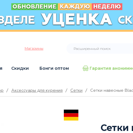
Магазины
я
Скидки
Бонги оптом
Гарантия анонимн
op
/
Аксессуары для курения
/
Сетки
/
Сетки навесные Blac
Сетки 