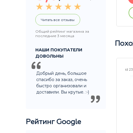
ации
Купить без регистрации
Читать все отзывы
Общий рейтинг магазина за
последние 3 месяца
Похо
НАШИ ПОКУПАТЕЛИ
ДОВОЛЬНЫ
id 25192
id 2
Добрый день, большое
спасибо за заказ, очень
быстро организовали и
доставили. Вы крутые. :-)
Рейтинг Google