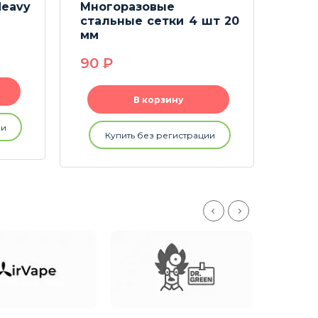
eavy
Многоразовые
Сетк
стальные сетки 4 шт 20
мм
29
90
P
В корзину
ии
Купить без регистрации