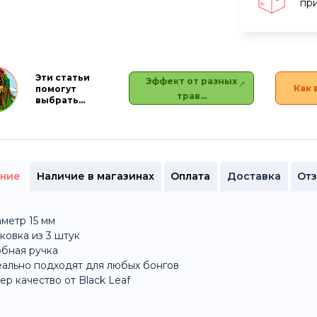
при
Эти статьи
Эффект от разных
Как 
помогут
трав…
выбрать…
ние
Наличие в магазинах
Оплата
Доставка
От
метр 15 мм
ковка из 3 штук
бная ручка
ально подходят для любых бонгов
ер качество от Black Leaf