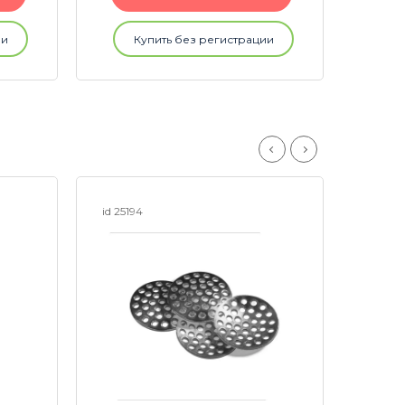
ии
Купить без регистрации
id 25194
id 259