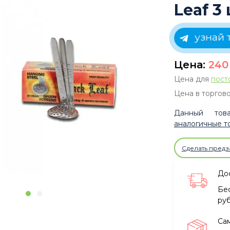
Leaf 3
узнай 
Цена:
24
Цена для
пост
Цена в торгово
Данный това
аналогичные т
Сделать предз
Дос
Бе
ру
Са