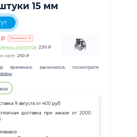
 штуки 15 мм
тут
0
P
Экономия
10
оянных клиентов
:
230
P
м зале:
250
P
р временно закончился, посмотрите
овары
аказ
тавка 9 августа от 400 руб
сплатная доставка при заказе от 2000
б
мовывоз