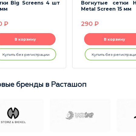
тки Big Screens 4 шт
Вогнутые сетки H
 мм
Metal Screen 15 мм
0
P
290
P
В корзину
В корзину
Купить без регистрации
Купить без регистрац
вые бренды в Расташоп