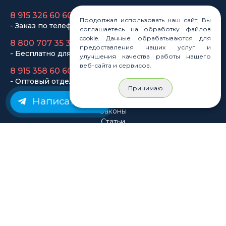
Продолжая использовать наш сайт, Вы
Законы
соглашаетесь на обработку файлов
Статьи
cookie. Данные обрабатываются для
Новости
предоставления наших услуг и
Карта сайта
улучшения качества работы нашего
веб-сайта и сервисов.
Принимаю
Написать нам
© Rastashop 2004-2026
Согласие на обработку персональных данных
Политика обработки персональных данных
Публичная оферта
Использование файлов cookie
Пользовательское соглашение