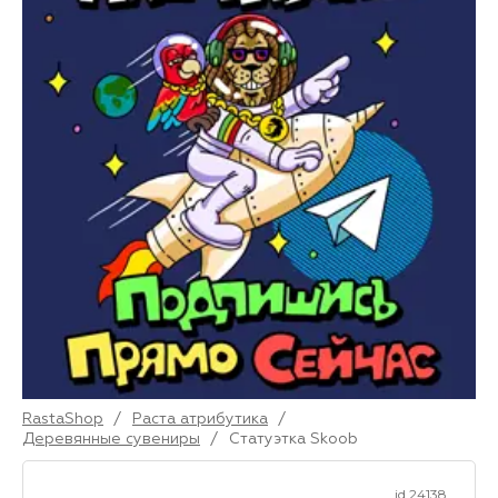
RastaShop
/
Раста атрибутика
/
Деревянные сувениры
/
Статуэтка Skoob
id 24138