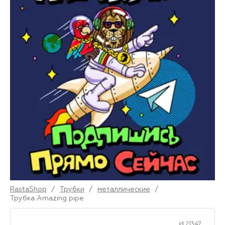
RastaShop
/
Трубки
/
металлические
/
Трубка Amazing pipe
id 21347