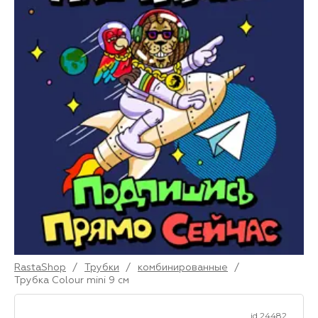
RastaShop
/
Трубки
/
комбинированные
/
Трубка Colour mini 9 см
id 24482