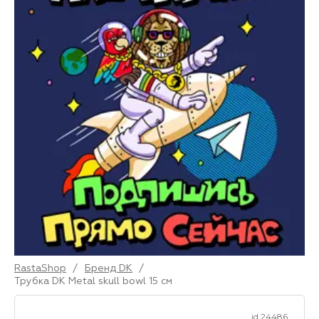
RastaShop
/
Бренд DK
/
Трубка DK Metal skull bowl 15 см
id 24486