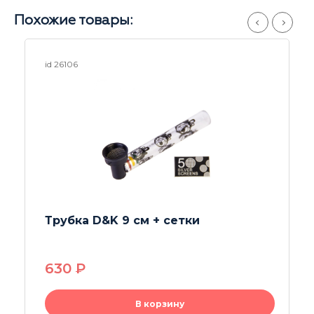
Похожие товары:
id 19218
Выпариватель -трубка Airball S
630
P
В корзину