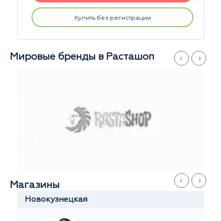
Купить без регистрации
Мировые бренды в Расташоп
Магазины
Новокузнецкая
К
Элла
Ежедневно