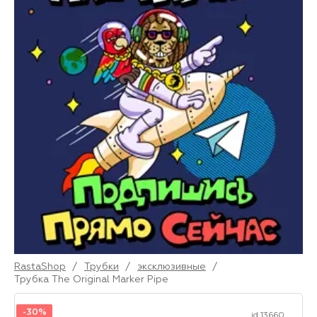
RastaShop
/
Трубки
/
эксклюзивные
/
Трубка The Original Marker Pipe
-30%
id 13660