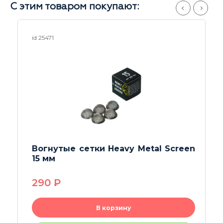
С этим товаром покупают:
id 25884
Напас (колпак) Classic Dark Black
680
P
В корзину