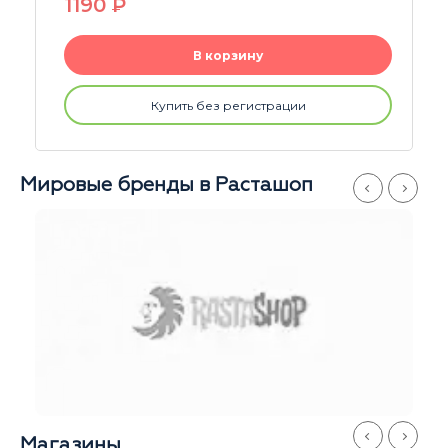
1290
P
В корзину
Купить без регистрации
Мировые бренды в Расташоп
Магазины
Серпуховская
Иван
Ежедневно
с 11 до 21
+7 916 908-60-60