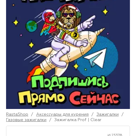
RastaShop
/
Аксессуары для курения
/
Зажигалки
/
Газовые зажигалки
/
Зажигалка Prof | Clear
id 23378