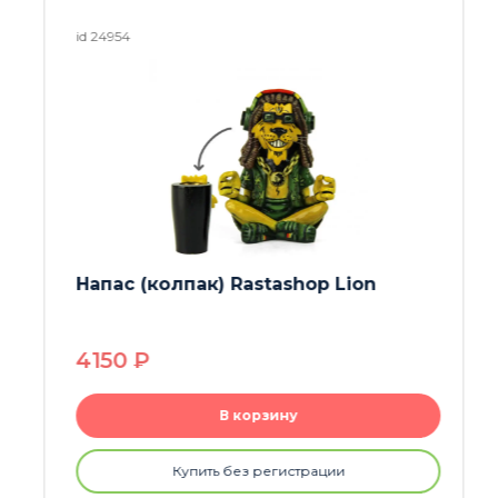
id 24954
Напас (колпак) Rastashop Lion
4150
P
В корзину
Купить без регистрации