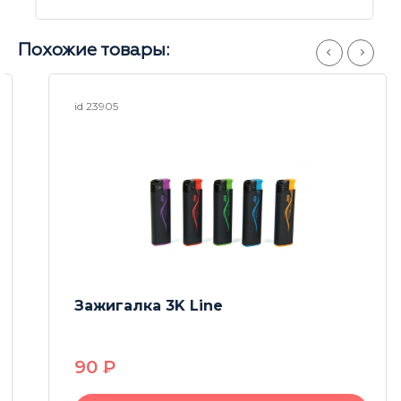
Похожие товары:
id 23905
Зажигалка 3K Line
90
P