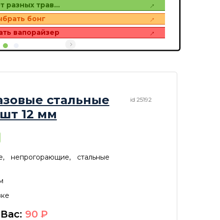
т разных трав…
ыбрать бонг
ать вапорайзер
азовые стальные
id 25192
 шт 12 мм
е, непрогорающие, стальные
м
вке
 Вас:
90
P