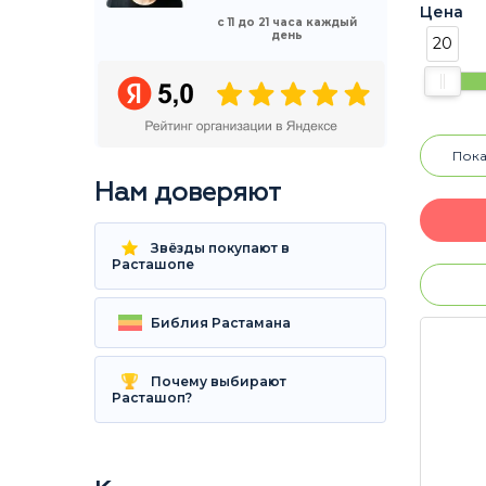
Цена
с 11 до 21 часа каждый
день
20
Пока
Нам доверяют
Звёзды покупают в
Расташопе
Библия Растамана
Почему выбирают
Расташоп?