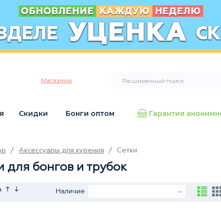
Магазины
я
Скидки
Бонги оптом
Гарантия анонимн
op
/
Аксессуары для курения
/
Сетки
и для бонгов и трубок
↑
↓
а
Наличие