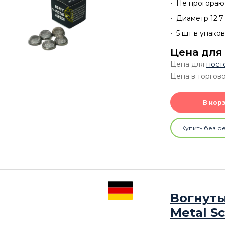
Не прогораю
Диаметр 12.7
5 шт в упако
Цена для
Цена для
пост
Цена в торгов
В кор
Купить без р
Вогнуты
Metal S