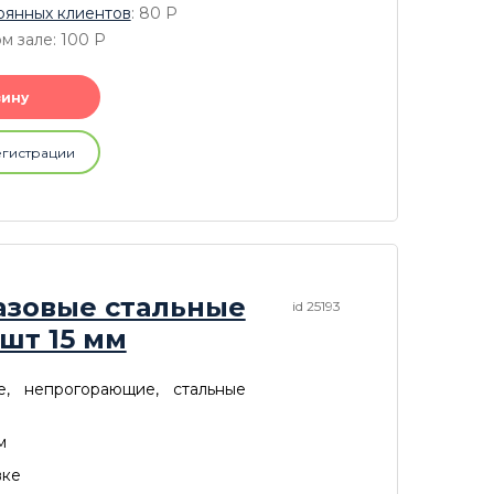
оянных клиентов
: 80
P
м зале: 100
P
зину
егистрации
азовые стальные
id 25193
 шт 15 мм
е, непрогорающие, стальные
м
вке