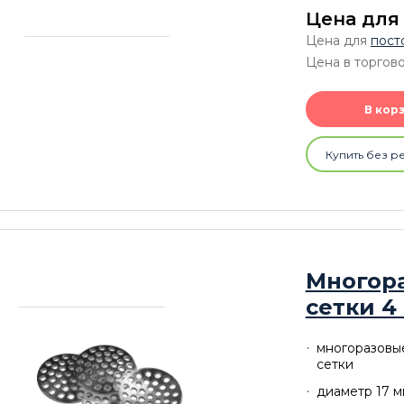
Цена для
Цена для
пост
Цена в торгово
В кор
Купить без р
Многор
сетки 4
многоразовы
сетки
диаметр 17 м