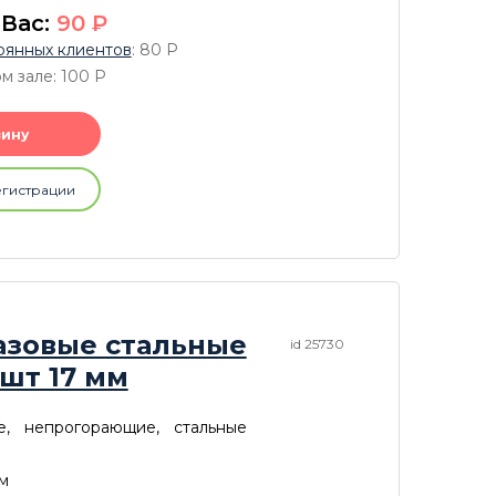
 Вас:
90
P
оянных клиентов
: 80
P
м зале: 100
P
зину
егистрации
азовые стальные
id 25730
 шт 17 мм
е, непрогорающие, стальные
м