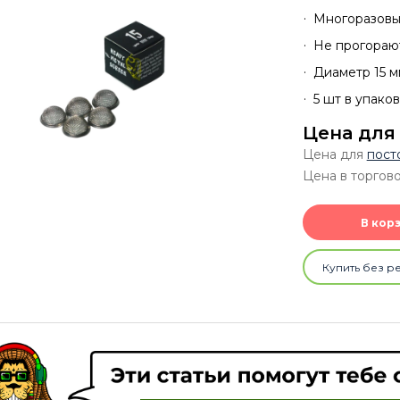
Многоразовы
Не прогораю
Диаметр 15 м
5 шт в упако
Цена для
Цена для
пост
Цена в торгов
В кор
Купить без р