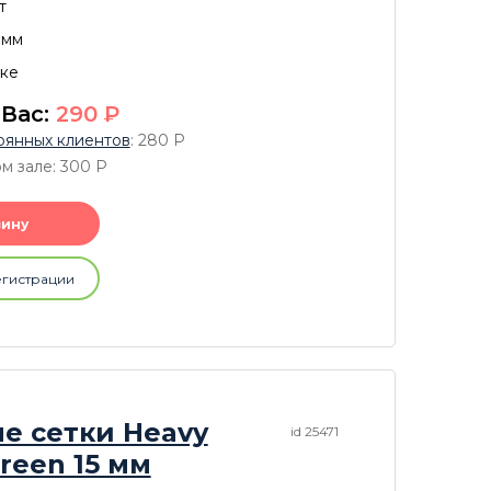
т
 мм
вке
 Вас:
290
P
оянных клиентов
: 280
P
ом зале: 300
P
зину
егистрации
е сетки Heavy
id 25471
creen 15 мм