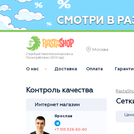
Москва
Старейший тематический магазин в
России (работаем с 2004 года)
О нас
Доставка
Оплата
Гаранти
Контроль качества
RastaSh
Сетк
Интернет магазин
Цен
Ярослав
+7 915 326-60-60