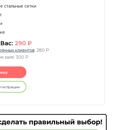
е стальные сетки
т
м
вке
 Вас:
290
P
оянных клиентов
: 280
P
ом зале: 300
P
зину
егистрации