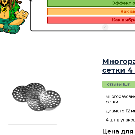
Эффект о
Как в
Как выбр
Многор
сетки 4
отзывы 1шт.
многоразовы
сетки
диаметр 12 м
4 шт в упако
Цена для