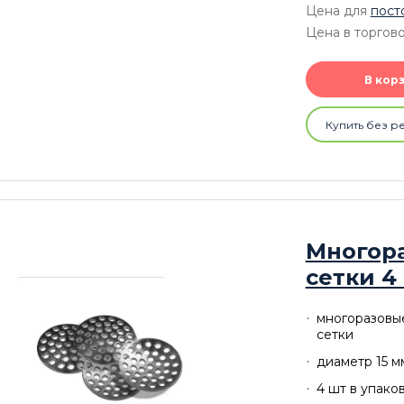
Цена для
пост
Цена в торгово
В кор
Купить без р
Многор
сетки 4
многоразовы
сетки
диаметр 15 м
4 шт в упако