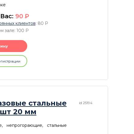
вке
 Вас:
90
P
оянных клиентов
: 80
P
м зале: 100
P
зину
егистрации
азовые стальные
id 25194
 шт 20 мм
е, непрогорающие, стальные