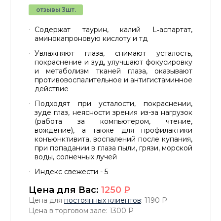
отзывы 3шт.
Содержат таурин, калий L‑аспартат,
аминокапроновую кислоту и тд
Увлажняют глаза, снимают усталость,
покраснение и зуд, улучшают фокусировку
и метаболизм тканей глаза, оказывают
противовоспалительное и антигистаминное
действие
Подходят при усталости, покраснении,
зуде глаз, неясности зрения из-за нагрузок
(работа за компьютером, чтение,
вождение), а также для профилактики
конъюнктивита, воспалений после купания,
при попадании в глаза пыли, грязи, морской
воды, солнечных лучей
Индекс свежести - 5
Цена для Вас:
1250
P
Цена для
постоянных клиентов
: 1190
P
Цена в торговом зале: 1300
P