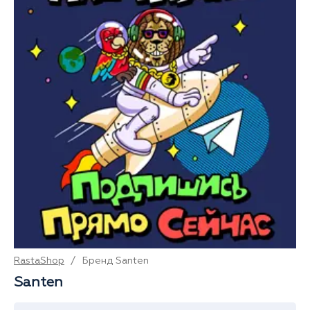
RastaShop
/
Бренд Santen
Santen