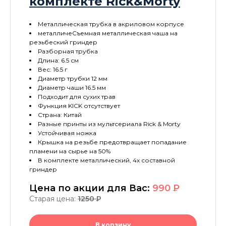
комплекте Rick&Morty
Металлическая трубка в акриловом корпусе
металличеСъемная металлическая чаша на
резьбеский гриндер
Разборная трубка
Длина: 6.5 см
Вес: 16.5 г
Диаметр трубки 12 мм
Диаметр чаши 16.5 мм
Подходит для сухих трав
Функция KICK отсутствует
Страна: Китай
Разные принты из мультсериала Rick & Morty
Устойчивая ножка
Крышка на резьбе предотвращает попадание
пламени на сырье на 50%
В комплекте металлический, 4х составной
гриндер
Цена по акции для Вас:
990
P
Старая цена:
1250
P
В корзину