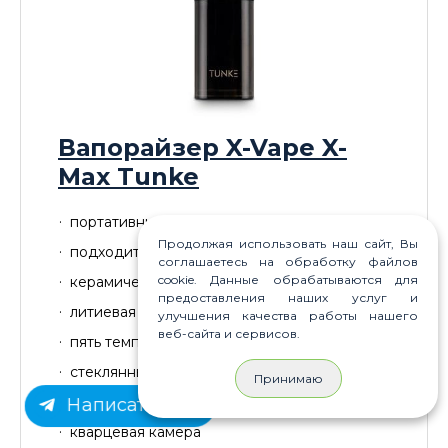
Вапорайзер X-Vape X-
Max Tunke
портативный кондукционный вапорайзер
Продолжая использовать наш сайт, Вы
подходит для масла и концентратов
соглашаетесь на обработку файлов
cookie. Данные обрабатываются для
керамическая камера нагрева
предоставления наших услуг и
литиевая батарея 650 мАч
улучшения качества работы нашего
веб-сайта и сервисов.
пять температурных режимов (260-380°C)
стеклянный мундштук
Принимаю
Написать нам
вместительный резервуар для воды
кварцевая камера