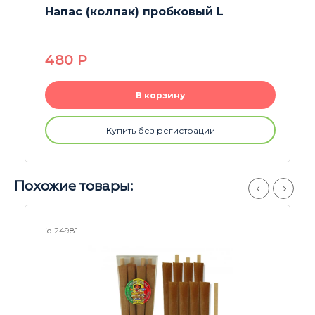
Напас (колпак) пробковый colored L
480
P
В корзину
Купить без регистрации
Похожие товары:
id 24817