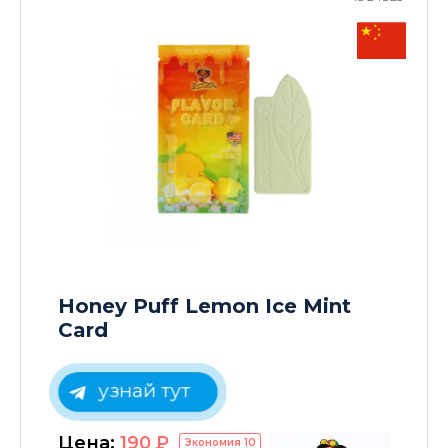
Honey Puff Lemon Ice Mint
Card
узнай тут
Цена:
190
P
Экономия
10