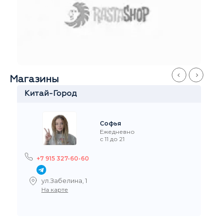
Магазины
Китай-Город
Се
Софья
Ежедневно
с 11 до 21
+7 915 327-60-60
ул.Забелина, 1
На карте
Рейтинг на Я.Маркете