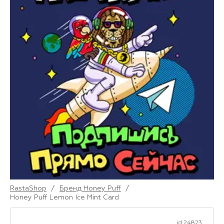
RastaShop
/
Бренд Honey Puff
/
Honey Puff Lemon Ice Mint Card
id 24823