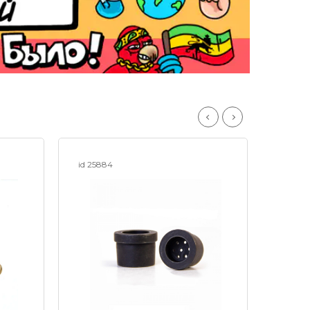
id 25884
id 253