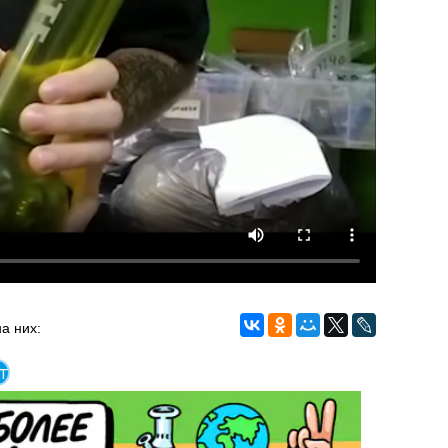
а них:
т