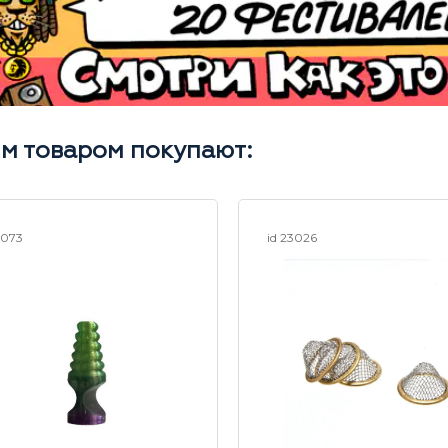
им товаром покупают:
6073
id 23026