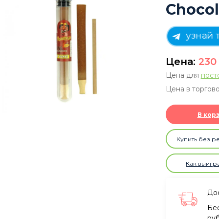
Chocol
узнай 
Цена:
23
Цена для
пост
Цена в торгово
В кор
Купить без р
Как выигр
Дос
Бе
ру