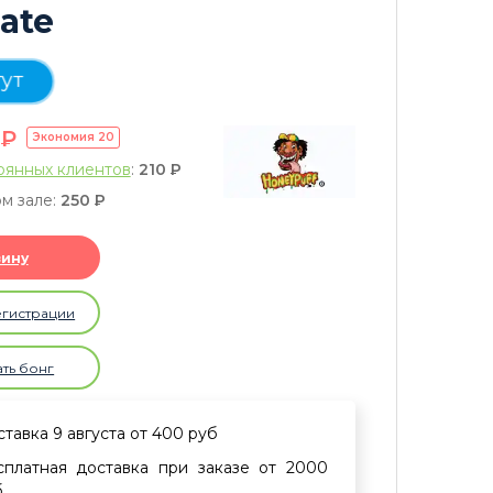
ate
тут
0
P
Экономия
20
оянных клиентов
:
210
P
м зале:
250
P
зину
егистрации
ать бонг
тавка 9 августа от 400 руб
сплатная доставка при заказе от 2000
б