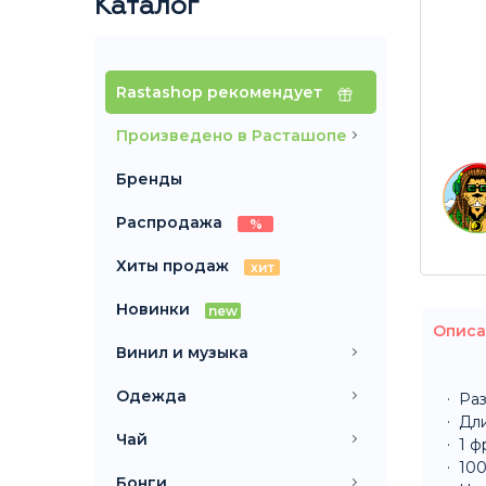
Каталог
Rastashop рекомендует
Произведено в Расташопе
Бренды
Распродажа
%
Хиты продаж
хит
Новинки
new
Описа
Винил и музыка
Одежда
Раз
Дли
Чай
1 ф
10
Бонги