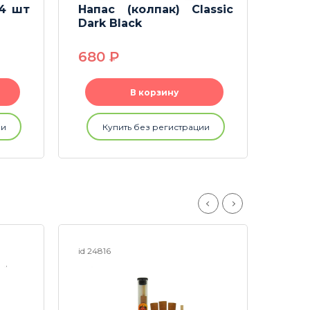
 4 шт
Напас (колпак) Classic
Нап
Dark Black
Ras
680
P
550
В корзину
ии
Купить без регистрации
id 24816
id 247