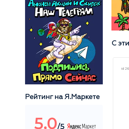
С эт
id 21823
id 2
Рейтинг на Я.Маркете
5,0
/5