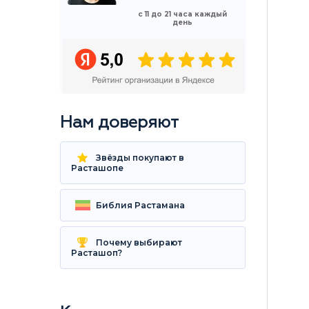
с 11 до 21 часа каждый
день
Нам доверяют
Звёзды покупают в
Расташопе
Библия Растамана
Почему выбирают
Расташоп?