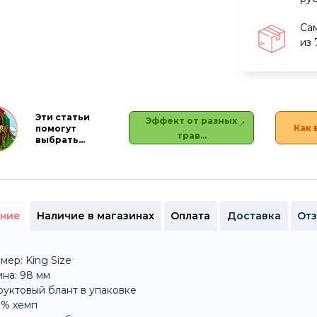
Са
из 
Эти статьи
Эффект от разных
Как 
помогут
трав…
выбрать…
ние
Наличие в магазинах
Оплата
Доставка
От
мер: King Size
на: 98 мм
руктовый блант в упаковке
0% хемп