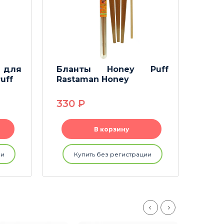
 для
Бланты Honey Puff
Кон
uff
Rastaman Honey
Stra
330
P
170
В корзину
ии
Купить без регистрации