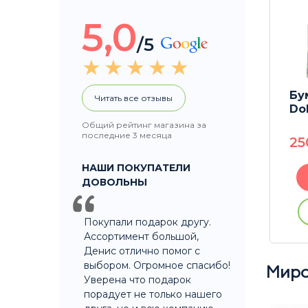
5,0
/5
uff KS
Бланты Honey Puff KS
Бу
Читать все отзывы
Strawberry 8шт
Dol
Общий рейтинг магазина за
последние 3 месяца
430
P
2
НАШИ ПОКУПАТЕЛИ
В корзину
ДОВОЛЬНЫ
ации
Купить без регистрации
Покупали подарок другу.
Ассортимент большой,
Денис отлично помог с
выбором. Огромное спасибо!
Миро
Уверена что подарок
порадует не только нашего