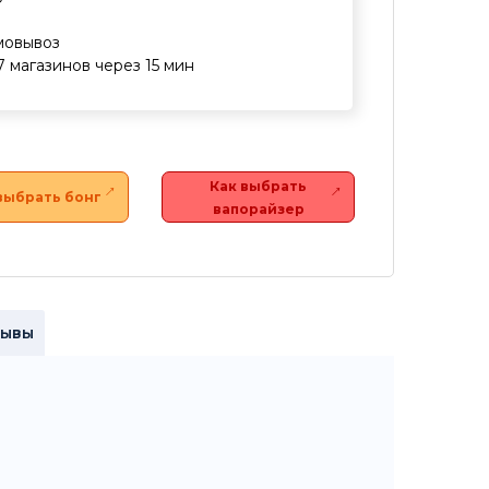
мовывоз
7 магазинов через 15 мин
Как выбрать
выбрать бонг
вапорайзер
зывы