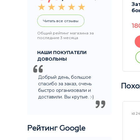
мбовки
Ерш Amsterdam | Brush
За
бо
Читать все отзывы
460
P
18
Общий рейтинг магазина за
последние 3 месяца
В корзину
НАШИ ПОКУПАТЕЛИ
ации
Купить без регистрации
ДОВОЛЬНЫ
Добрый день, большое
спасибо за заказ, очень
Похо
быстро организовали и
доставили. Вы крутые. :-)
id 24983
id 2
Рейтинг Google