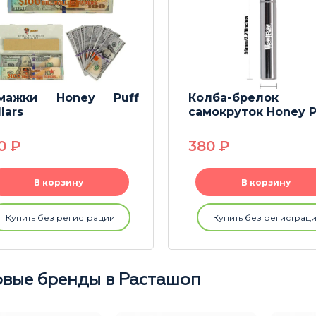
мажки Honey Puff
Колба-брелок
lars
самокруток Honey P
50
P
380
P
В корзину
В корзину
Купить без регистрации
Купить без регистрац
вые бренды в Расташоп