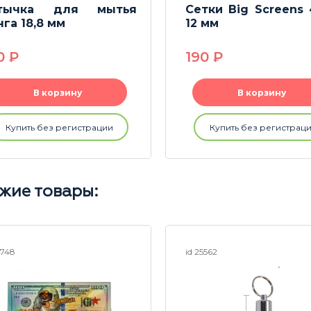
тычка для мытья
Сетки Big Screens
нга 18,8 мм
12 мм
0
P
190
P
В корзину
В корзину
Купить без регистрации
Купить без регистрац
жие товары:
4748
id 25562